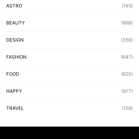
ASTRO
(140)
BEAUTY
(698)
DESIGN
(356)
FASHION
(647)
FOOD
(625)
HAPPY
(977)
TRAVEL
(156)