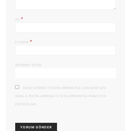
*
AD
*
E-POSTA
İNTERNET SITESI
DAHA SONRAKI YORUMLARIMDA KULLANILMASI IÇIN
ADIM, E-POSTA ADRESIM VE SITE ADRESIM BU TARAYICIYA
KAYDEDILSIN.