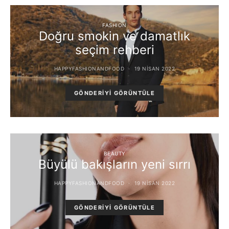
FASHION
Doğru smokin ve damatlık
seçim rehberi
HAPPYFASHIONANDFOOD
19 NISAN 2022
GÖNDERIYI GÖRÜNTÜLE
BEAUTY
Büyülü bakışların yeni sırrı
HAPPYFASHIONANDFOOD
19 NISAN 2022
GÖNDERIYI GÖRÜNTÜLE