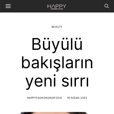
BEAUTY
Büyülü
bakışların
yeni sırrı
HAPPYFASHIONANDFOOD
19 NISAN 2022