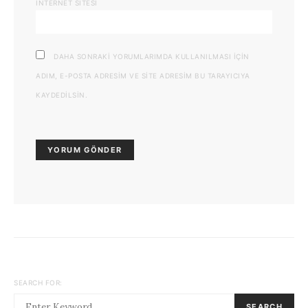
İNTERNET SITESI
DAHA SONRAKI YORUMLARIMDA KULLANILMASI IÇIN
ADIM, E-POSTA ADRESIM VE SITE ADRESIM BU TARAYICIYA
KAYDEDILSIN.
SEARCH FOR:
SEARCH