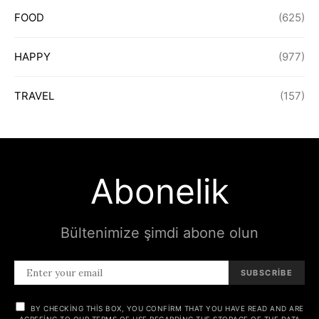
FOOD
(625)
HAPPY
(977)
TRAVEL
(157)
Abonelik
Bültenimize şimdi abone olun
SUBSCRIBE
BY CHECKING THIS BOX, YOU CONFIRM THAT YOU HAVE READ AND ARE
AGREEING TO OUR TERMS OF USE REGARDING THE STORAGE OF THE DATA