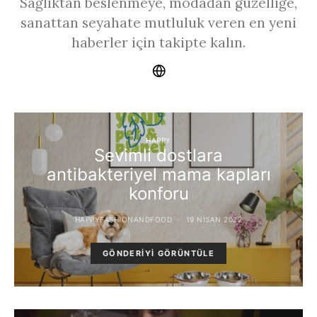
Sağlıktan beslenmeye, modadan güzelliğe,
sanattan seyahate mutluluk veren en yeni
haberler için takipte kalın.
HAPPY
Sevimli dostlara
antibakteriyel mama kapları
konforu
HAPPYFASHIONANDFOOD
19 NISAN 2022
GÖNDERIYI GÖRÜNTÜLE