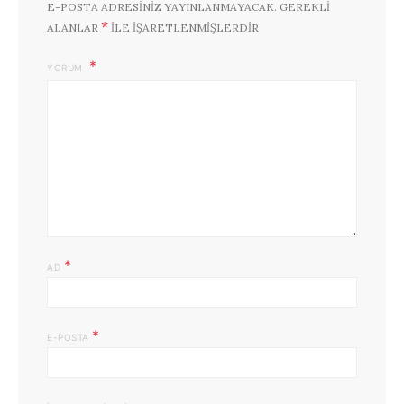
E-POSTA ADRESINIZ YAYINLANMAYACAK.
GEREKLI
*
ALANLAR
ILE IŞARETLENMIŞLERDIR
YORUM
*
AD
*
E-POSTA