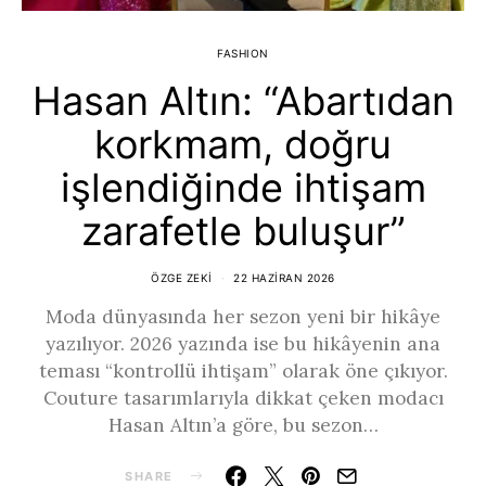
FASHION
Hasan Altın: “Abartıdan
korkmam, doğru
işlendiğinde ihtişam
zarafetle buluşur”
ÖZGE ZEKI
22 HAZIRAN 2026
Moda dünyasında her sezon yeni bir hikâye
yazılıyor. 2026 yazında ise bu hikâyenin ana
teması “kontrollü ihtişam” olarak öne çıkıyor.
Couture tasarımlarıyla dikkat çeken modacı
Hasan Altın’a göre, bu sezon…
SHARE