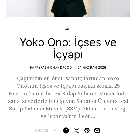
ART
Yoko Ono: İçses ve
İçyapı
HAPPYFASHIONANDFOOD
24 HAZIRAN 2026
Çağımızın en öncü sanatçılarından Yoko
Ono’nun İçses ve İçyapı başlıklı sergisi 25
Haziran’dan itibaren Sakıp Sabancı Müzesi’nde
sanatseverlerle buluşuyor. Sabancı Üniversitesi
Sakıp Sabancı Müzesi (SSM), Akbank’ın desteği
ve İspanya’nın León…
SHARE