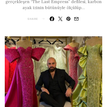
gerçekleşen “The Last Empress” defilesi, karbon
ayak izinin bütünüyle ölçülüp…
SHARE