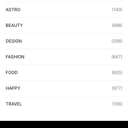
ASTRO
(140)
BEAUTY
(698)
DESIGN
(356)
FASHION
(647)
FOOD
(625)
HAPPY
(977)
TRAVEL
(156)