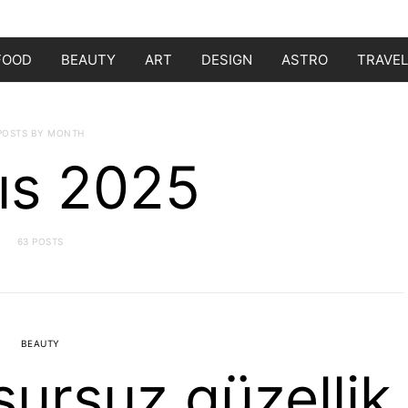
FOOD
BEAUTY
ART
DESIGN
ASTRO
TRAVEL
POSTS BY MONTH
ıs 2025
63 POSTS
BEAUTY
sursuz güzellik