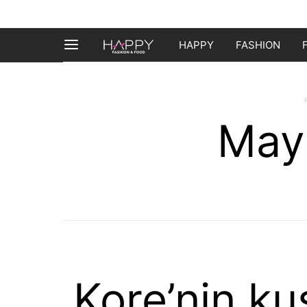
HAPPY
FASHION
May
Kore’nin ku