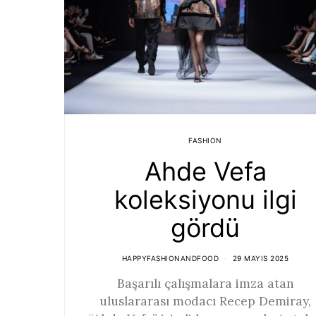
FASHION
Ahde Vefa
koleksiyonu ilgi
gördü
HAPPYFASHIONANDFOOD
29 MAYIS 2025
Başarılı çalışmalara imza atan
uluslararası modacı Recep Demiray,