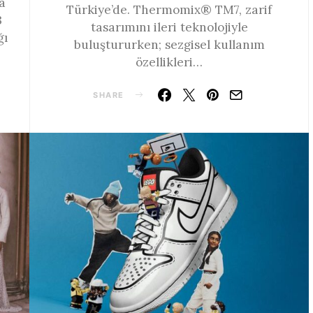
a
Türkiye’de. Thermomix® TM7, zarif
3
tasarımını ileri teknolojiyle
ğı
buluştururken; sezgisel kullanım
özellikleri…
SHARE