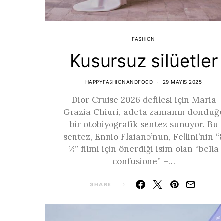
FASHION
Kusursuz silüetler
HAPPYFASHIONANDFOOD
29 MAYIS 2025
Dior Cruise 2026 defilesi için Maria
Grazia Chiuri, adeta zamanın donduğ
bir otobiyografik sentez sunuyor. Bu
sentez, Ennio Flaiano’nun, Fellini’nin “
½” filmi için önerdiği isim olan “bella
confusione” –…
SHARE