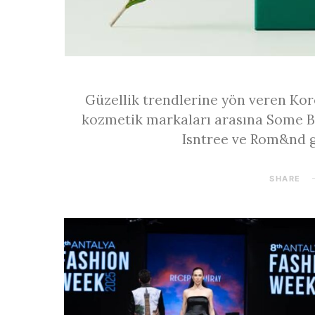
Güzellik trendlerine yön veren Kor
kozmetik markaları arasına Some By
Isntree ve Rom&nd g
SHARE