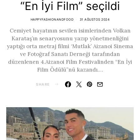
“En İyi Film” seçildi
HAPPYFASHIONANDFOOD
31 AĞUSTOS 2024
Cemiyet hayatının sevilen isimlerinden Volkan
Karataş’ın senaryosunu yazıp yönetmenliğini
yaptığı orta metraj filmi ‘Mutlak’ Aizanoi Sinema
ve Fotoğraf Sanatı Derneği tarafından
düzenlenen 4.Aizanoi Film Festivalinden “En İyi
Film Ödülü”nü kazandı.…
SHARE