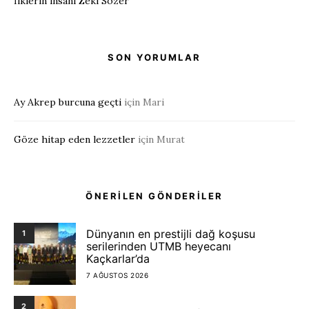
İlklerin insanı Zeki Sözer
SON YORUMLAR
Ay Akrep burcuna geçti
için
Mari
Göze hitap eden lezzetler
için
Murat
ÖNERİLEN GÖNDERİLER
Dünyanın en prestijli dağ koşusu
1
serilerinden UTMB heyecanı
Kaçkarlar’da
7 AĞUSTOS 2026
2