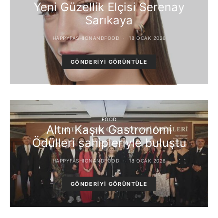
Yeni Güzellik Elçisi Serenay
Sarıkaya
HAPPYFASHIONANDFOOD
18 OCAK 2026
GÖNDERIYI GÖRÜNTÜLE
FOOD
Altın Kaşık Gastronomi
Ödülleri sahipleriyle buluştu
HAPPYFASHIONANDFOOD
18 OCAK 2026
GÖNDERIYI GÖRÜNTÜLE