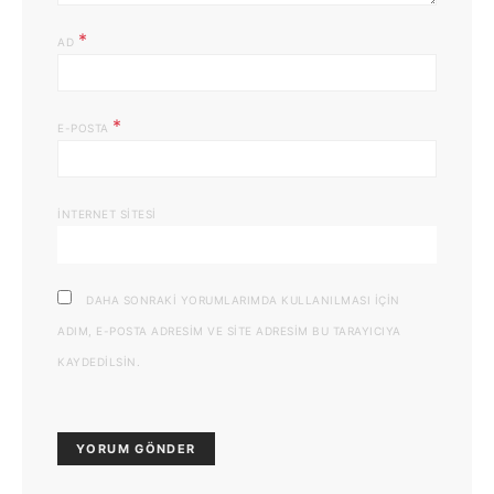
*
AD
*
E-POSTA
İNTERNET SITESI
DAHA SONRAKI YORUMLARIMDA KULLANILMASI IÇIN
ADIM, E-POSTA ADRESIM VE SITE ADRESIM BU TARAYICIYA
KAYDEDILSIN.