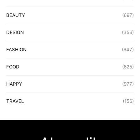
BEAUTY
(697)
DESIGN
(356)
FASHION
(647)
FOOD
(625)
HAPPY
(977)
TRAVEL
(156)