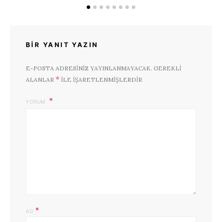
BIR YANIT YAZIN
E-POSTA ADRESINIZ YAYINLANMAYACAK.
GEREKLI
*
ALANLAR
ILE IŞARETLENMIŞLERDIR
YORUM
*
AD