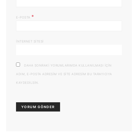
*
E-POSTA
İNTERNET SITESI
DAHA SONRAKI YORUMLARIMDA KULLANILMASI IÇIN
ADIM, E-POSTA ADRESIM VE SITE ADRESIM BU TARAYICIYA
KAYDEDILSIN.