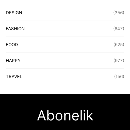
DESIGN
(356)
FASHION
(647)
FOOD
(625)
HAPPY
(977)
TRAVEL
(156)
Abonelik