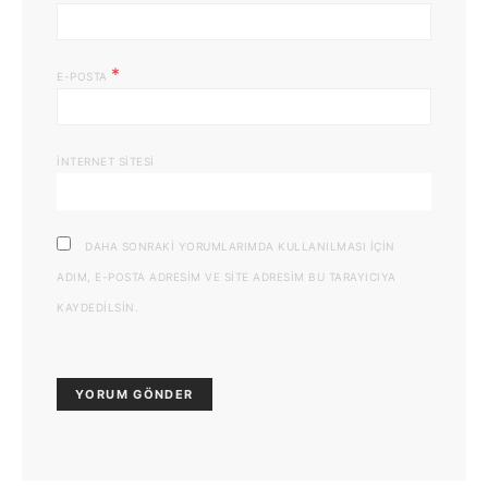
*
E-POSTA
İNTERNET SITESI
DAHA SONRAKI YORUMLARIMDA KULLANILMASI IÇIN
ADIM, E-POSTA ADRESIM VE SITE ADRESIM BU TARAYICIYA
KAYDEDILSIN.