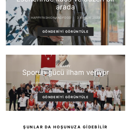
arada
HAPPYFASHIONANDFOOD
3 ARALIK 2023
GÖNDERIYI GÖRÜNTÜLE
HAPPY
Sporun gücü ilham veriyor
HAPPYFASHIONANDFOOD
3 ARALIK 2023
GÖNDERIYI GÖRÜNTÜLE
ŞUNLAR DA HOŞUNUZA GIDEBILIR