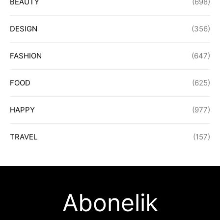
BEAUTY
(698)
DESIGN
(356)
FASHION
(647)
FOOD
(625)
HAPPY
(977)
TRAVEL
(157)
Abonelik