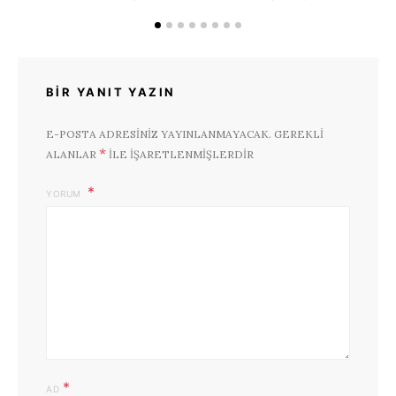
BIR YANIT YAZIN
E-POSTA ADRESINIZ YAYINLANMAYACAK.
GEREKLI
*
ALANLAR
ILE IŞARETLENMIŞLERDIR
YORUM
*
AD