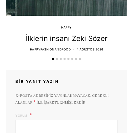
HAPPY
İlklerin insanı Zeki Sözer
HAPPYFASHIONANDFOOD
4 AĞUSTOS 2026
BIR YANIT YAZIN
E-POSTA ADRESINIZ YAYINLANMAYACAK.
GEREKLI
*
ALANLAR
ILE IŞARETLENMIŞLERDIR
YORUM