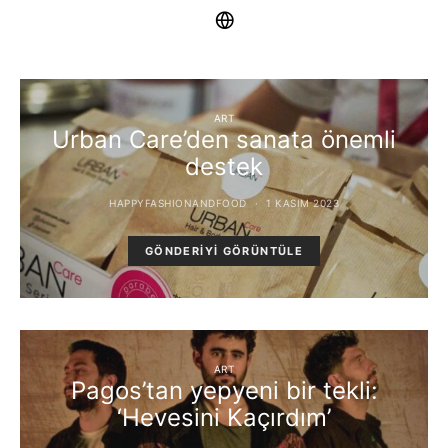
ART
Urban Care’den sanata önemli
destek
HAPPYFASHIONANDFOOD
1 KASIM 2023
GÖNDERIYI GÖRÜNTÜLE
ART
Pagos’tan yepyeni bir tekli:
‘Hevesini Kaçırdım’