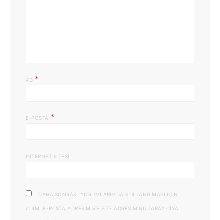
*
AD
*
E-POSTA
İNTERNET SITESI
DAHA SONRAKI YORUMLARIMDA KULLANILMASI IÇIN
ADIM, E-POSTA ADRESIM VE SITE ADRESIM BU TARAYICIYA