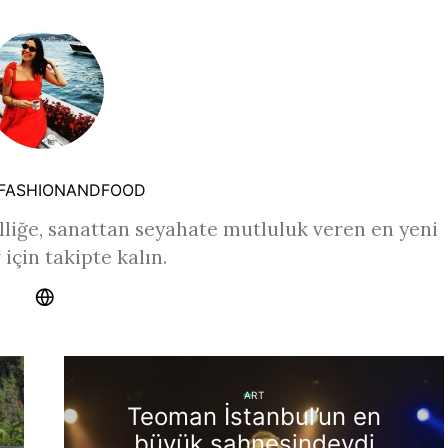
FASHIONANDFOOD
liğe, sanattan seyahate mutluluk veren en yeni
 için takipte kalın.
ART
Teoman İstanbul’un en
büyük sahnesindeydi