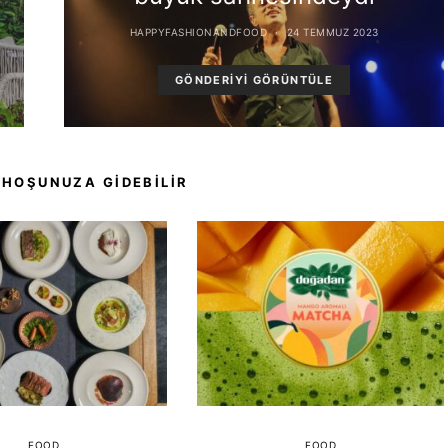
HAPPYFASHIONANDFOOD
24 TEMMUZ 2023
GÖNDERIYI GÖRÜNTÜLE
 HOŞUNUZA GIDEBILIR
FOOD
FOOD