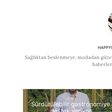
HAPPY
Sağlıktan beslenmeye, modadan güzel
haberler
FOOD
Sürdürülebilir gastronomiye
destek veriyor