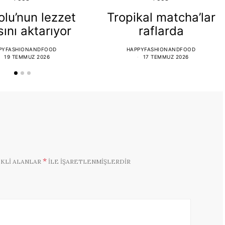
lu’nun lezzet
Tropikal matcha’lar
sını aktarıyor
raflarda
PYFASHIONANDFOOD
HAPPYFASHIONANDFOOD
19 TEMMUZ 2026
17 TEMMUZ 2026
*
KLI ALANLAR
ILE IŞARETLENMIŞLERDIR