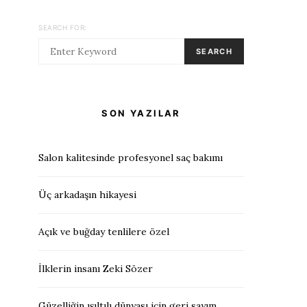
SEARCH FOR:
SEARCH
SON YAZILAR
Salon kalitesinde profesyonel saç bakımı
Üç arkadaşın hikayesi
Açık ve buğday tenlilere özel
İlklerin insanı Zeki Sözer
Güzelliğin ışıltılı dünyası için geri sayım