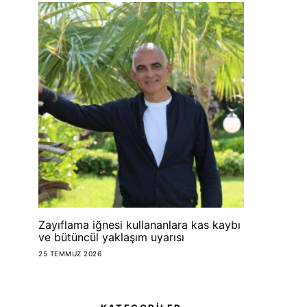
Dünyanın en büyük
Çekirdekten
arı oteli
HAPPYFASHION
13 TEMMU
HAPPYFASHIONANDFOOD
13 TEMMUZ 2026
Zayıflama iğnesi kullananlara kas kaybı
ve bütüncül yaklaşım uyarısı
25 TEMMUZ 2026