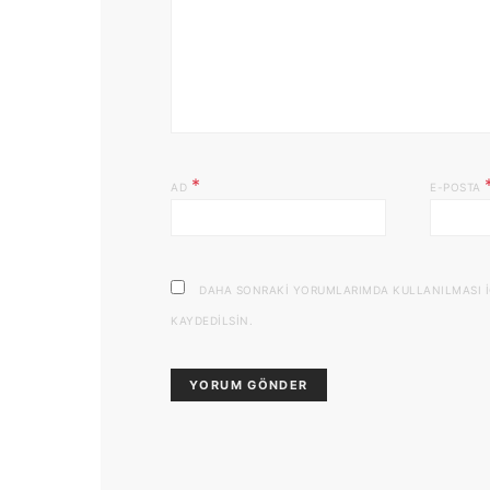
*
AD
E-POSTA
DAHA SONRAKI YORUMLARIMDA KULLANILMASI IÇI
KAYDEDILSIN.