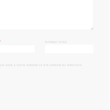
*
İNTERNET SITESI
N ADIM, E-POSTA ADRESIM VE SITE ADRESIM BU TARAYICIYA