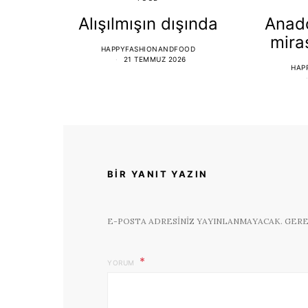
Alışılmışın dışında
Anado
mira
HAPPYFASHIONANDFOOD
21 TEMMUZ 2026
HAP
BIR YANIT YAZIN
E-POSTA ADRESINIZ YAYINLANMAYACAK.
GERE
YORUM