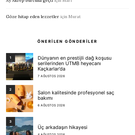
Ay Akrep burcuna geçti
için
Mari
Göze hitap eden lezzetler
için
Murat
ÖNERİLEN GÖNDERİLER
Dünyanın en prestijli dağ koşusu
1
serilerinden UTMB heyecanı
Kaçkarlar’da
7 AĞUSTOS 2026
2
Salon kalitesinde profesyonel saç
bakımı
6 AĞUSTOS 2026
3
Üç arkadaşın hikayesi
4 AĞUSTOS 2026