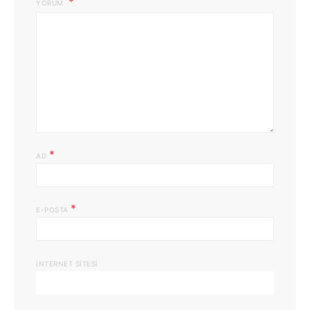
YORUM
*
AD
*
E-POSTA
İNTERNET SITESI