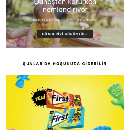
Güneşten korurken
nemlendiriyor
HAPPYFASHIONANDFOOD
9 MAYIS 2023
GÖNDERIYI GÖRÜNTÜLE
ŞUNLAR DA HOŞUNUZA GIDEBILIR