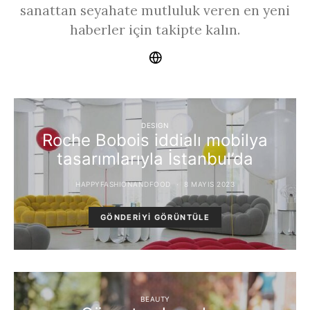
sanattan seyahate mutluluk veren en yeni
haberler için takipte kalın.
DESIGN
Roche Bobois iddialı mobilya
tasarımlarıyla İstanbul’da
HAPPYFASHIONANDFOOD
8 MAYIS 2023
GÖNDERIYI GÖRÜNTÜLE
BEAUTY