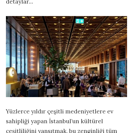
detaylar…
Yüzlerce yıldır çeşitli medeniyetlere ev
sahipliği yapan İstanbul’un kültürel
çeşitliliğini yansıtmak, bu zenginliği tüm