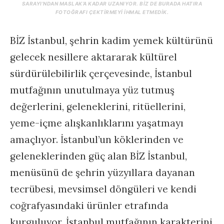
SARAYI’NDAN MASLAK’A KADAR UZANIYOR. BIZ DE BURADA HATIRA
FOTOĞRAFI ÇEKTIRMEYI IHMAL ETMEDIK.
BİZ İstanbul, şehrin kadim yemek kültürünü
gelecek nesillere aktararak kültürel
sürdürülebilirlik çerçevesinde, İstanbul
mutfağının unutulmaya yüz tutmuş
değerlerini, geleneklerini, ritüellerini,
yeme-içme alışkanlıklarını yaşatmayı
amaçlıyor. İstanbul’un köklerinden ve
geleneklerinden güç alan BİZ İstanbul,
menüsünü de şehrin yüzyıllara dayanan
tecrübesi, mevsimsel döngüleri ve kendi
coğrafyasındaki ürünler etrafında
kurguluyor. İstanbul mutfağının karakterini