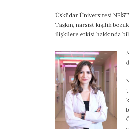
Üsküdar Üniversitesi NPİS
Taşkın, narsist kişilik bozu
ilişkilere etkisi hakkında bil
N
N
k
b
Ö
ş