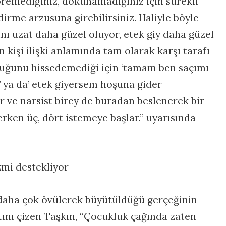
öremediğiniz, dokunamadığınız için sürekli
irme arzusuna girebilirsiniz. Haliyle böyle
ını uzat daha güzel oluyor, etek giy daha güzel
 kişi ilişki anlamında tam olarak karşı tarafı
tuğunu hissedemediği için ‘tamam ben saçımı
’ ya da’ etek giyersem hoşuna gider
ir ve narsist birey de buradan beslenerek bir
terken üç, dört istemeye başlar.” uyarısında
mi destekliyor
 daha çok övülerek büyütüldüğü gerçeğinin
tını çizen Taşkın, “Çocukluk çağında zaten