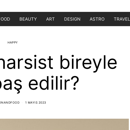
FOOD
BEAUTY
ART
DESIGN
ASTRO
TRAVEL
HAPPY
 narsist bireyle
baş edilir?
IONANDFOOD
1 MAYIS 2023