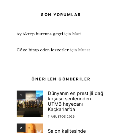
SON YORUMLAR
Ay Akrep burcuna geçti
için
Mari
Göze hitap eden lezzetler
için
Murat
ÖNERİLEN GÖNDERİLER
Dünyanın en prestijli dağ
1
koşusu serilerinden
UTMB heyecanı
Kaçkarlar’da
7 AĞUSTOS 2026
2
Salon kalitesinde