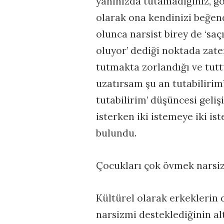
yanınızda tutamadığınız, g
olarak ona kendinizi beğend
olunca narsist birey de ‘saç
oluyor’ dediği noktada zaten
tutmakta zorlandığı ve tut
uzatırsam şu an tutabilirim
tutabilirim’ düşüncesi geliş
isterken iki istemeye iki is
bulundu.
Çocukları çok övmek narsiz
Kültürel olarak erkeklerin
narsizmi desteklediğinin al