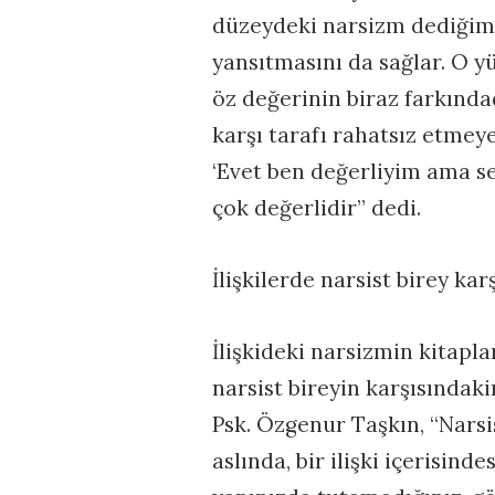
düzeydeki narsizm dediğimiz
yansıtmasını da sağlar. O y
öz değerinin biraz farkındad
karşı tarafı rahatsız etmey
‘Evet ben değerliyim ama s
çok değerlidir” dedi.
İlişkilerde narsist birey kar
İlişkideki narsizmin kitapl
narsist bireyin karşısındak
Psk. Özgenur Taşkın, “Narsi
aslında, bir ilişki içerisin