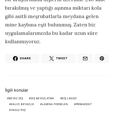
bırakılmış ve yaptığı aşınma miktarı kola
gibi asitli meşrubatlarla meydana gelen
mine kaybına eşit bulunmuş. Zaten biz
uygulamalarımızda bu kadar uzun süre
kullanmıyoruz.
SHARE
TWEET
İlgili konular
BEYAZ DIŞ
DIŞ BEYAZLATMA
DIŞ LEKESI
KALICI BEYAZLIK
LAMINA PORSELEN
PRIMADENT
YAVUZ İPÇI