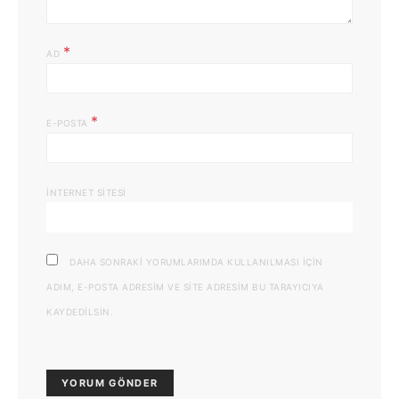
*
AD
*
E-POSTA
İNTERNET SITESI
DAHA SONRAKI YORUMLARIMDA KULLANILMASI IÇIN
ADIM, E-POSTA ADRESIM VE SITE ADRESIM BU TARAYICIYA
KAYDEDILSIN.