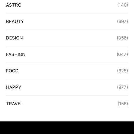
ASTRO
(140)
BEAUTY
(697)
DESIGN
(356)
FASHION
(647)
FOOD
(625)
HAPPY
(977)
TRAVEL
(156)