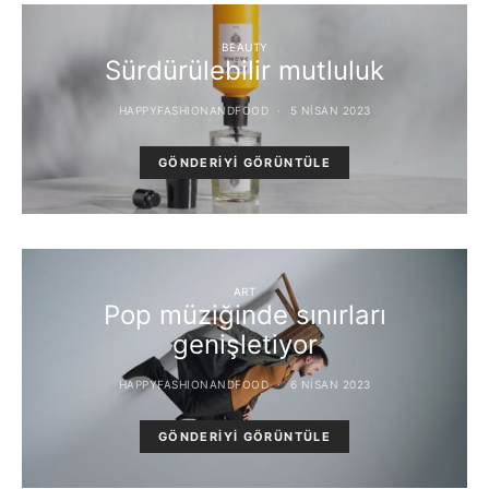
BEAUTY
Sürdürülebilir mutluluk
HAPPYFASHIONANDFOOD
5 NISAN 2023
GÖNDERIYI GÖRÜNTÜLE
ART
Pop müziğinde sınırları
genişletiyor
HAPPYFASHIONANDFOOD
6 NISAN 2023
GÖNDERIYI GÖRÜNTÜLE