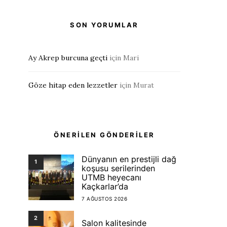
SON YORUMLAR
Ay Akrep burcuna geçti
için
Mari
Göze hitap eden lezzetler
için
Murat
ÖNERİLEN GÖNDERİLER
Dünyanın en prestijli dağ
1
koşusu serilerinden
UTMB heyecanı
Kaçkarlar’da
7 AĞUSTOS 2026
2
Salon kalitesinde