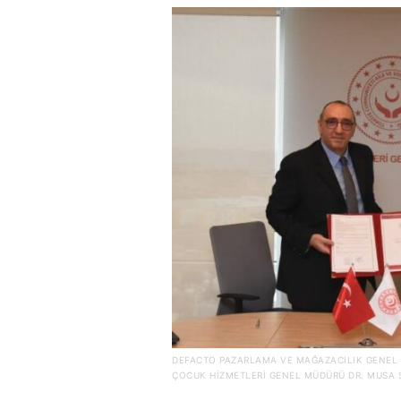
DEFACTO PAZARLAMA VE MAĞAZACILIK GENEL
ÇOCUK HIZMETLERI GENEL MÜDÜRÜ DR. MUSA 