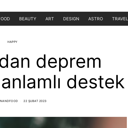
FOOD
BEAUTY
ART
DESIGN
ASTRO
TRAVEL
HAPPY
’dan deprem
 anlamlı destek
ONANDFOOD
22 ŞUBAT 2023