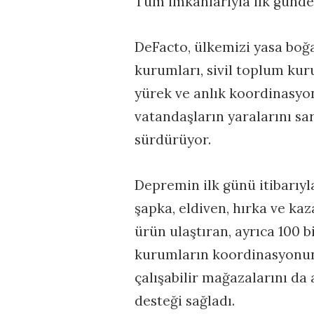
Tüm imkânlarıyla ilk günd
DeFacto, ülkemizi yasa boğa
kurumları, sivil toplum kurul
yürek ve anlık koordinasyo
vatandaşların yaralarını s
sürdürüyor.
Depremin ilk günü itibarıyl
şapka, eldiven, hırka ve kaz
ürün ulaştıran, ayrıca 100 b
kurumların koordinasyonun
çalışabilir mağazalarını da
desteği sağladı.