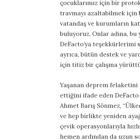
çocuklarımız için bir protok
travmayı azaltabilmek için
vatandaş ve kurumların katk
buluyoruz. Onlar adına, bu 
DeFacto’ya teşekkürlerimi 
ayrıca, bütün destek ve yard
için titiz bir çalışma yürütt
Yaşanan deprem felaketini i
ettiğini ifade eden DeFact
Ahmet Barış Sönmez, “Ülkece
ve hep birlikte yeniden aya
çevik operasyonlarıyla hızlı
hemen ardından da uzun sol