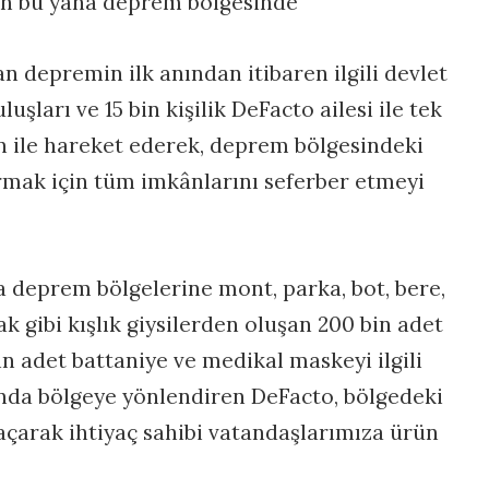
en bu yana deprem bölgesinde
n depremin ilk anından itibaren ilgili devlet
uşları ve 15 bin kişilik DeFacto ailesi ile tek
n ile hareket ederek, deprem bölgesindeki
armak için tüm imkânlarını seferber etmeyi
a deprem bölgelerine mont, parka, bot, bere,
ak gibi kışlık giysilerden oluşan 200 bin adet
in adet battaniye ve medikal maskeyi ilgili
da bölgeye yönlendiren DeFacto, bölgedeki
 açarak ihtiyaç sahibi vatandaşlarımıza ürün