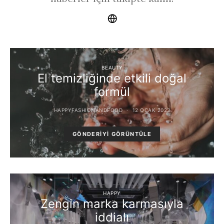
BEAUTY
El temizliğinde etkili doğal
formül
HAPPYFASHIONANDFOOD
12 OCAK 2023
GÖNDERIYI GÖRÜNTÜLE
HAPPY
Zengin marka karmasıyla
iddialı