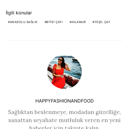
İlgili konular
ANADOLU SAĞLIK
BITKI ÇAYI
IHLAMUR
YEŞIL ÇAY
HAPPYFASHIONANDFOOD
Sağlıktan beslenmeye, modadan güzelliğe,
sanattan seyahate mutluluk veren en yeni
haberler için takipte kalın.