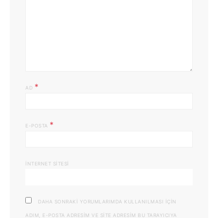
*
AD
*
E-POSTA
İNTERNET SITESI
DAHA SONRAKI YORUMLARIMDA KULLANILMASI IÇIN
ADIM, E-POSTA ADRESIM VE SITE ADRESIM BU TARAYICIYA