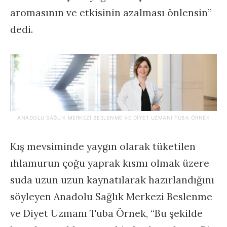
aromasının ve etkisinin azalması önlensin”
dedi.
ANADOLU SAĞLIK MERKEZI BESLENME VE DIYET UZMANI TUBA ÖRNEK
Kış mevsiminde yaygın olarak tüketilen
ıhlamurun çoğu yaprak kısmı olmak üzere
suda uzun uzun kaynatılarak hazırlandığını
söyleyen Anadolu Sağlık Merkezi Beslenme
ve Diyet Uzmanı Tuba Örnek, “Bu şekilde