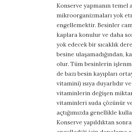
Konserve yapmanın temel a
mikroorganizmaları yok et
engellemektir. Besinler c
kaplara konulur ve daha so
yok edecek bir sıcaklık der
besine ulaşamadığından, ka
olur. Tüm besinlerin işlen
de bazı besin kayıpları orta
vitamini) ısıya duyarlıdır
vitaminlerin değişen miktar
vitaminleri suda çözünür ve
açtığımızda genellikle kull
Konserve yapıldıktan sonra 
engellediği için depolama s