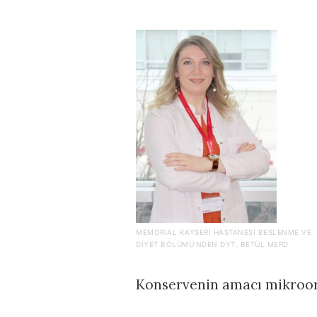
MEMORIAL KAYSERI HASTANESI BESLENME VE
DIYET BÖLÜMÜ’NDEN DYT. BETÜL MERD
Konservenin amacı mikroo