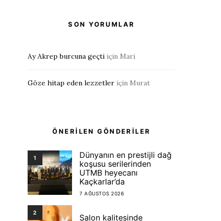
SON YORUMLAR
Ay Akrep burcuna geçti
için
Mari
Göze hitap eden lezzetler
için
Murat
ÖNERİLEN GÖNDERİLER
Dünyanın en prestijli dağ
1
koşusu serilerinden
UTMB heyecanı
Kaçkarlar’da
7 AĞUSTOS 2026
2
Salon kalitesinde