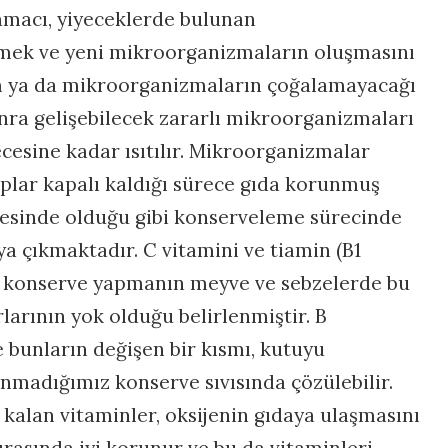
macı, yiyeceklerde bulunan
mek ve yeni mikroorganizmaların oluşmasını
am ya da mikroorganizmaların çoğalamayacağı
nra gelişebilecek zararlı mikroorganizmaları
ecesine kadar ısıtılır. Mikroorganizmalar
plar kapalı kaldığı sürece gıda korunmuş
mesinde olduğu gibi konserveleme sürecinde
ya çıkmaktadır. C vitamini ve tiamin (B1
 ve konserve yapmanın meyve ve sebzelerde bu
larının yok olduğu belirlenmiştir. B
 bunların değişen bir kısmı, kutuyu
anmadığımız konserve sıvısında çözülebilir.
kalan vitaminler, oksijenin gıdaya ulaşmasını
ırasında iyi korunur ve bu da vitaminleri