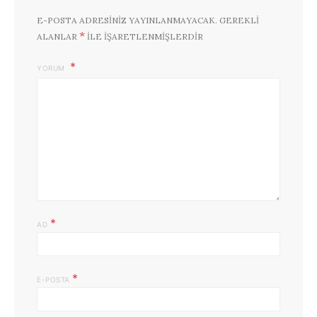
E-POSTA ADRESINIZ YAYINLANMAYACAK.
GEREKLI
*
ALANLAR
ILE IŞARETLENMIŞLERDIR
YORUM
*
AD
*
E-POSTA