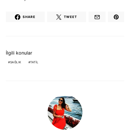
SHARE
TWEET
İlgili konular
SAĞLIK
TATIL