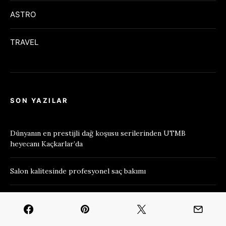
ASTRO
TRAVEL
SON YAZILAR
Dünyanın en prestijli dağ koşusu serilerinden UTMB
heyecanı Kaçkarlar’da
Salon kalitesinde profesyonel saç bakımı
Üç arkadaşın hikayesi
Açık ve buğday tenlilere özel