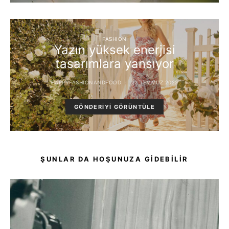
FASHION
Yazın yüksek enerjisi
tasarımlara yansıyor
HAPPYFASHIONANDFOOD
22 TEMMUZ 2022
GÖNDERIYI GÖRÜNTÜLE
ŞUNLAR DA HOŞUNUZA GIDEBILIR