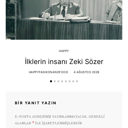
HAPPY
İlklerin insanı Zeki Sözer
HAPPYFASHIONANDFOOD
4 AĞUSTOS 2026
BIR YANIT YAZIN
E-POSTA ADRESINIZ YAYINLANMAYACAK.
GEREKLI
*
ALANLAR
ILE IŞARETLENMIŞLERDIR