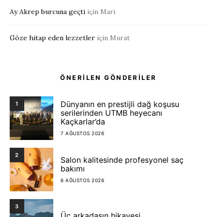
Ay Akrep burcuna geçti
için
Mari
Göze hitap eden lezzetler
için
Murat
ÖNERİLEN GÖNDERİLER
Dünyanın en prestijli dağ koşusu
1
serilerinden UTMB heyecanı
Kaçkarlar’da
7 AĞUSTOS 2026
2
Salon kalitesinde profesyonel saç
bakımı
6 AĞUSTOS 2026
3
Üç arkadaşın hikayesi