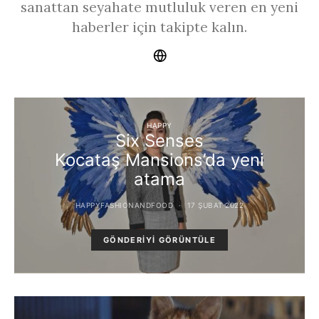
sanattan seyahate mutluluk veren en yeni
haberler için takipte kalın.
HAPPY
Six Senses
Kocataş Mansions’da yeni
atama
HAPPYFASHIONANDFOOD
17 ŞUBAT 2022
GÖNDERIYI GÖRÜNTÜLE