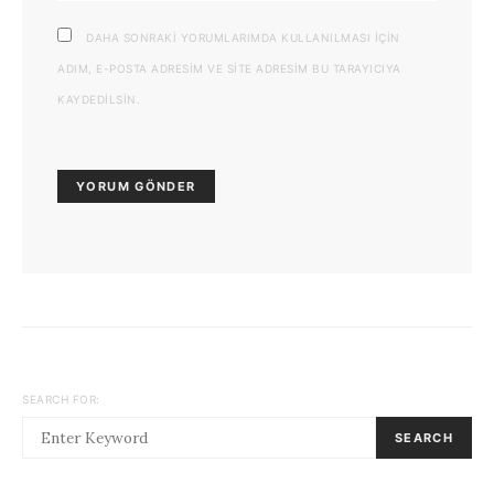
DAHA SONRAKI YORUMLARIMDA KULLANILMASI IÇIN
ADIM, E-POSTA ADRESIM VE SITE ADRESIM BU TARAYICIYA
KAYDEDILSIN.
SEARCH FOR:
SEARCH