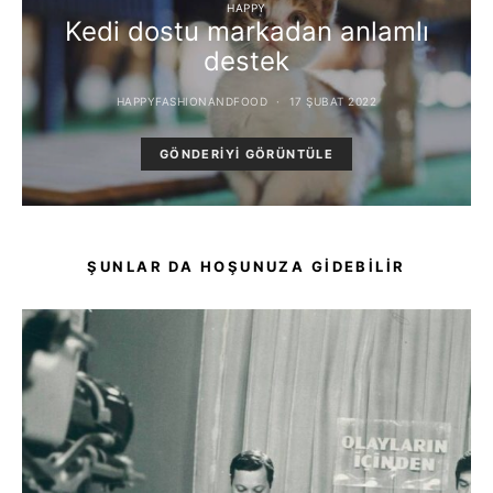
HAPPY
Kedi dostu markadan anlamlı
destek
HAPPYFASHIONANDFOOD
17 ŞUBAT 2022
GÖNDERIYI GÖRÜNTÜLE
ŞUNLAR DA HOŞUNUZA GIDEBILIR