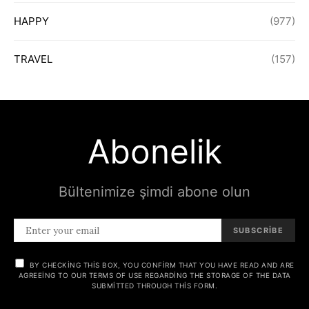
HAPPY
(977)
TRAVEL
(157)
Abonelik
Bültenimize şimdi abone olun
SUBSCRIBE
BY CHECKING THIS BOX, YOU CONFIRM THAT YOU HAVE READ AND ARE
AGREEING TO OUR TERMS OF USE REGARDING THE STORAGE OF THE DATA
SUBMITTED THROUGH THIS FORM.