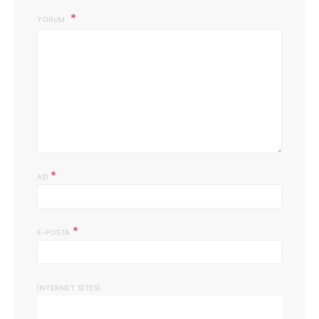
YORUM
*
AD
*
E-POSTA
İNTERNET SITESI