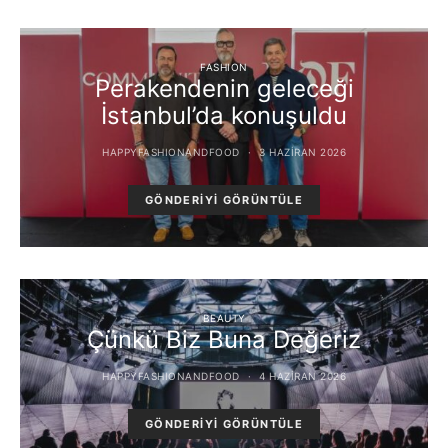
FASHION
Perakendenin geleceği
İstanbul’da konuşuldu
HAPPYFASHIONANDFOOD
3 HAZIRAN 2026
GÖNDERIYI GÖRÜNTÜLE
BEAUTY
Çünkü Biz Buna Değeriz
HAPPYFASHIONANDFOOD
4 HAZIRAN 2026
GÖNDERIYI GÖRÜNTÜLE