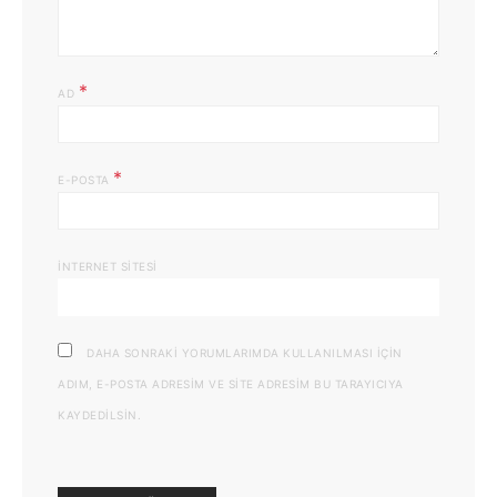
*
AD
*
E-POSTA
İNTERNET SITESI
DAHA SONRAKI YORUMLARIMDA KULLANILMASI IÇIN
ADIM, E-POSTA ADRESIM VE SITE ADRESIM BU TARAYICIYA
KAYDEDILSIN.