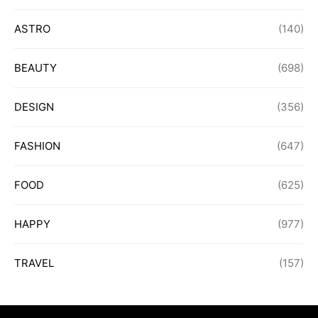
ASTRO
(140)
BEAUTY
(698)
DESIGN
(356)
FASHION
(647)
FOOD
(625)
HAPPY
(977)
TRAVEL
(157)