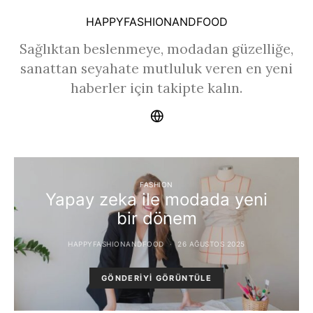
HAPPYFASHIONANDFOOD
Sağlıktan beslenmeye, modadan güzelliğe,
sanattan seyahate mutluluk veren en yeni
haberler için takipte kalın.
FASHION
Yapay zeka ile modada yeni
bir dönem
HAPPYFASHIONANDFOOD
26 AĞUSTOS 2025
GÖNDERIYI GÖRÜNTÜLE