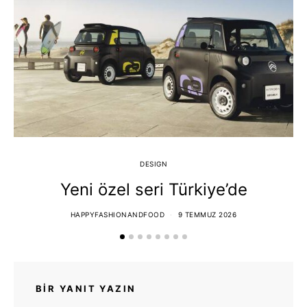
DESIGN
Yeni özel seri Türkiye’de
T
HAPPYFASHIONANDFOOD
9 TEMMUZ 2026
BIR YANIT YAZIN