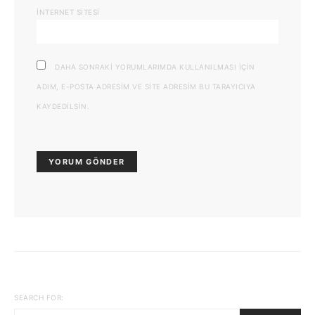
İNTERNET SITESI
DAHA SONRAKI YORUMLARIMDA KULLANILMASI IÇIN
ADIM, E-POSTA ADRESIM VE SITE ADRESIM BU TARAYICIYA
KAYDEDILSIN.
SEARCH FOR: