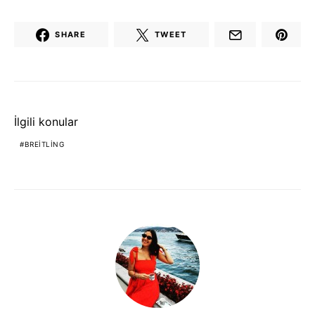
SHARE
TWEET
İlgili konular
BREITLING