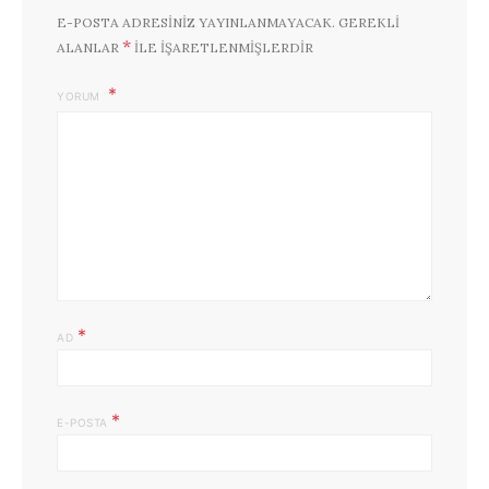
E-POSTA ADRESINIZ YAYINLANMAYACAK.
GEREKLI
*
ALANLAR
ILE IŞARETLENMIŞLERDIR
YORUM
*
AD
*
E-POSTA