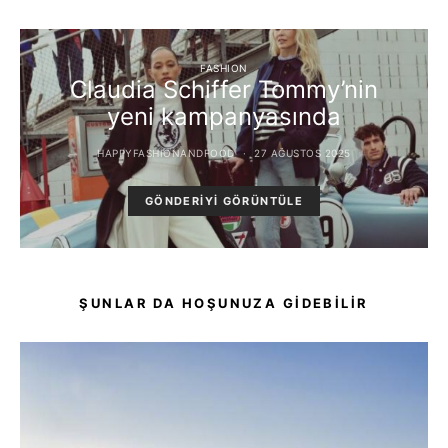
FASHION
Claudia Schiffer Tommy’nin
yeni kampanyasında
HAPPYFASHIONANDFOOD
27 AĞUSTOS 2025
GÖNDERIYI GÖRÜNTÜLE
ŞUNLAR DA HOŞUNUZA GIDEBILIR