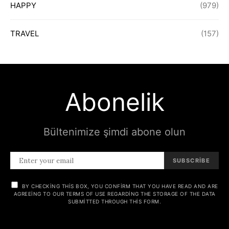
HAPPY
(979)
TRAVEL
(157)
Abonelik
Bültenimize şimdi abone olun
SUBSCRIBE
BY CHECKING THIS BOX, YOU CONFIRM THAT YOU HAVE READ AND ARE
AGREEING TO OUR TERMS OF USE REGARDING THE STORAGE OF THE DATA
SUBMITTED THROUGH THIS FORM.