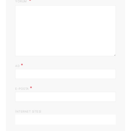
YORUM
*
AD
*
E-POSTA
İNTERNET SITESI