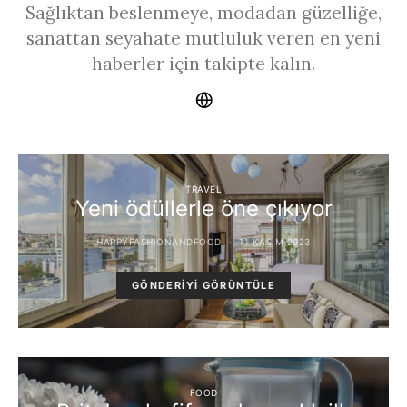
Sağlıktan beslenmeye, modadan güzelliğe,
sanattan seyahate mutluluk veren en yeni
haberler için takipte kalın.
TRAVEL
Yeni ödüllerle öne çıkıyor
HAPPYFASHIONANDFOOD
11 KASIM 2023
GÖNDERIYI GÖRÜNTÜLE
FOOD