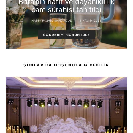
Brita’nın hafif ve dayanıklı ilk
cam sürahisi tanıtıldı
HAPPYFASHIONANDFOOD
11 KASIM 2023
GÖNDERIYI GÖRÜNTÜLE
ŞUNLAR DA HOŞUNUZA GIDEBILIR