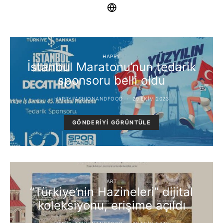
HAPPY
İstanbul Maratonu’nun tedarik
sponsoru belli oldu
HAPPYFASHIONANDFOOD
29 EKIM 2023
GÖNDERIYI GÖRÜNTÜLE
ART
“Türkiye’nin Hazineleri” dijital
koleksiyonu, erişime açıldı