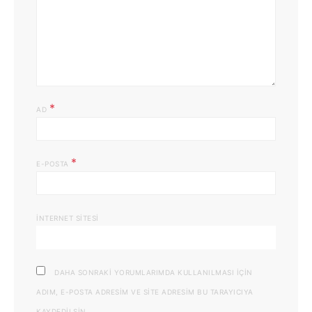
*
AD
*
E-POSTA
İNTERNET SITESI
DAHA SONRAKI YORUMLARIMDA KULLANILMASI IÇIN
ADIM, E-POSTA ADRESIM VE SITE ADRESIM BU TARAYICIYA
KAYDEDILSIN.