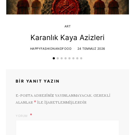
ART
Karanlık Kaya Azizleri
HAPPYFASHIONANDFOOD
24 TEMMUZ 2026
BIR YANIT YAZIN
E-POSTA ADRESINIZ YAYINLANMAYACAK.
GEREKLI
*
ALANLAR
ILE IŞARETLENMIŞLERDIR
YORUM