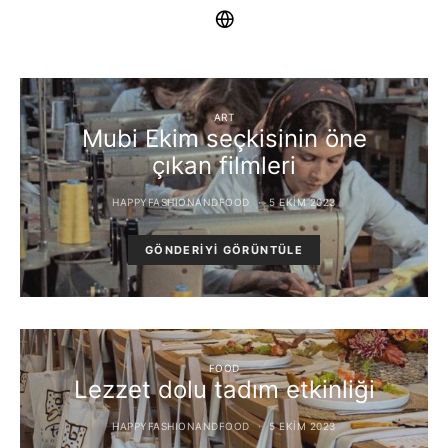
ART
Mubi Ekim seçkisinin öne
çıkan filmleri
HAPPYFASHIONANDFOOD
5 EKIM 2023
GÖNDERIYI GÖRÜNTÜLE
FOOD
Lezzet dolu tadım etkinliği
HAPPYFASHIONANDFOOD
5 EKIM 2023