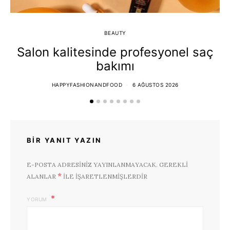
BEAUTY
Salon kalitesinde profesyonel saç
bakımı
HAPPYFASHIONANDFOOD
6 AĞUSTOS 2026
BIR YANIT YAZIN
E-POSTA ADRESINIZ YAYINLANMAYACAK.
GEREKLI
*
ALANLAR
ILE IŞARETLENMIŞLERDIR
YORUM