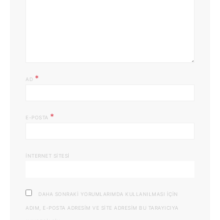
*
AD
*
E-POSTA
İNTERNET SITESI
DAHA SONRAKI YORUMLARIMDA KULLANILMASI IÇIN
ADIM, E-POSTA ADRESIM VE SITE ADRESIM BU TARAYICIYA