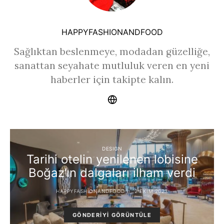
HAPPYFASHIONANDFOOD
Sağlıktan beslenmeye, modadan güzelliğe,
sanattan seyahate mutluluk veren en yeni
haberler için takipte kalın.
DESIGN
Tarihi otelin yenilenen lobisine
Boğaz’ın dalgaları ilham verdi
HAPPYFASHIONANDFOOD
2 EKIM 2023
GÖNDERIYI GÖRÜNTÜLE