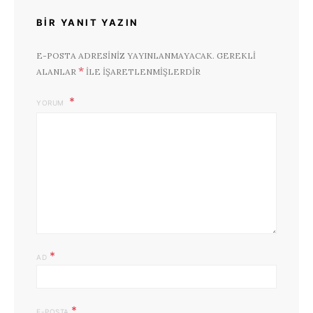
BIR YANIT YAZIN
E-POSTA ADRESINIZ YAYINLANMAYACAK.
GEREKLI
*
ALANLAR
ILE IŞARETLENMIŞLERDIR
YORUM
*
AD
*
E-POSTA