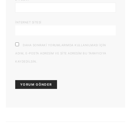
İNTERNET SITESI
DAHA SONRAKI YORUMLARIMDA KULLANILMASI IÇIN
ADIM, E-POSTA ADRESIM VE SITE ADRESIM BU TARAYICIYA
KAYDEDILSIN.