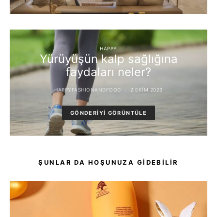
HAPPY
Yürüyüşün kalp sağlığına
faydaları neler?
HAPPYFASHIONANDFOOD
2 EKIM 2023
GÖNDERIYI GÖRÜNTÜLE
ŞUNLAR DA HOŞUNUZA GIDEBILIR