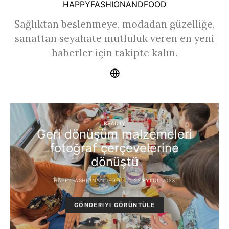
HAPPYFASHIONANDFOOD
Sağlıktan beslenmeye, modadan güzelliğe,
sanattan seyahate mutluluk veren en yeni
haberler için takipte kalın.
BEAUTY
Geri dönüşüm malzemeleri
fotoğraf çerçevelerine
dönüştü
HAPPYFASHIONANDFOOD
22 EYLÜL 2023
GÖNDERIYI GÖRÜNTÜLE