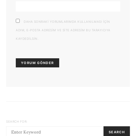
DAHA SONRAKI YORUMLARIMDA KULLANILMASI IÇIN
ADIM, E-POSTA ADRESIM VE SITE ADRESIM BU TARAYICIYA
KAYDEDILSIN.
SEARCH FOR:
SEARCH