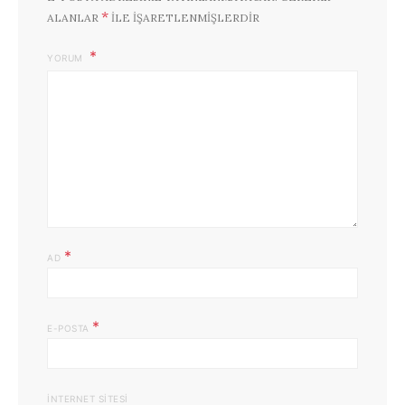
*
ALANLAR
ILE IŞARETLENMIŞLERDIR
YORUM
*
AD
*
E-POSTA
İNTERNET SITESI