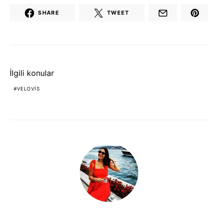
SHARE
TWEET
İlgili konular
VELOVIS