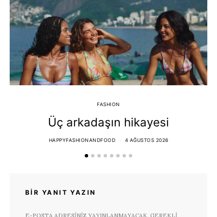
FASHION
Üç arkadaşın hikayesi
HAPPYFASHIONANDFOOD
4 AĞUSTOS 2026
BIR YANIT YAZIN
E-POSTA ADRESINIZ YAYINLANMAYACAK.
GEREKLI