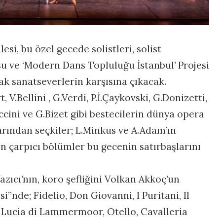
esi, bu özel gecede solistleri, solist
osu ve ‘Modern Dans Topluluğu İstanbul’ Projesi
ak sanatseverlerin karşısına çıkacak.
V.Bellini , G.Verdi, P.İ.Çaykovski, G.Donizetti,
cini ve G.Bizet gibi bestecilerin dünya opera
rından seçkiler; L.Minkus ve A.Adam’ın
 çarpıcı bölümler bu gecenin satırbaşlarını
azıcı’nın, koro şefliğini Volkan Akkoç’un
i”nde; Fidelio, Don Giovanni, I Puritani, Il
 Lucia di Lammermoor, Otello, Cavalleria