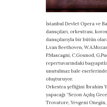
İstanbul Devlet Opera ve Bal
dansçıları, orkestrası, kor
dansçılarıyla bir bütün olar
L.van Beethoven, W.A.Mozart, 
P.Mascagni, C.Gounod, G.Puc
repertuvarındaki başyapıtla
unutulmaz bale eserlerinden
oluşturuyor.
Orkestra şefliğini İbrahim Y
yapacağı “Sezon Açılış Geces
Trovatore, Yevgeni Onegin,