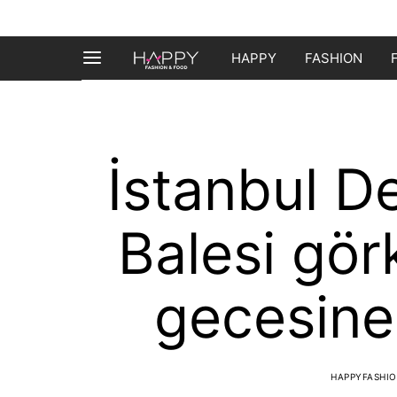
HAPPY
FASHION
İstanbul D
Balesi görk
gecesine 
HAPPYFASHI