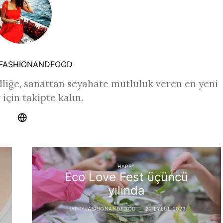
FASHIONANDFOOD
liğe, sanattan seyahate mutluluk veren en yeni
 için takipte kalın.
HAPPY
Eco Love Fest üçüncü
yılında
HAPPYFASHIONANDFOOD
22 EYLÜL 2023