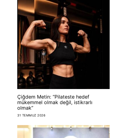
Çiğdem Metin: “Pilateste hedef
mükemmel olmak değil, istikrarlı
olmak”
ART
31 TEMMUZ 2026
ART
Bazaart Ret
Teras’ta açık hava
Kibele 