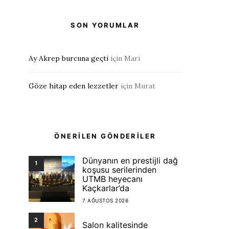
SON YORUMLAR
Ay Akrep burcuna geçti
için
Mari
Göze hitap eden lezzetler
için
Murat
ÖNERİLEN GÖNDERİLER
Dünyanın en prestijli dağ
1
koşusu serilerinden
UTMB heyecanı
Kaçkarlar’da
7 AĞUSTOS 2026
2
Salon kalitesinde