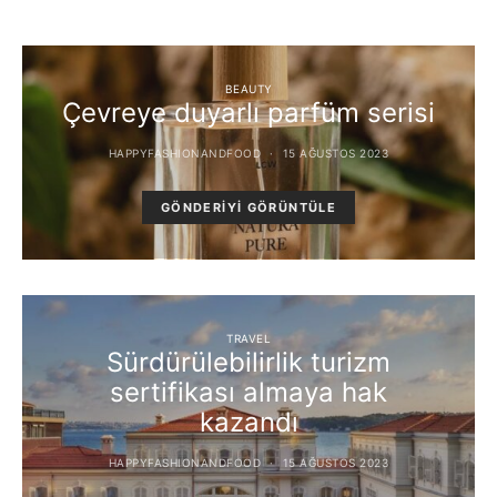
BEAUTY
Çevreye duyarlı parfüm serisi
HAPPYFASHIONANDFOOD
15 AĞUSTOS 2023
GÖNDERIYI GÖRÜNTÜLE
TRAVEL
Sürdürülebilirlik turizm
sertifikası almaya hak
kazandı
HAPPYFASHIONANDFOOD
15 AĞUSTOS 2023