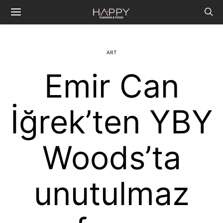
ART
Emir Can
İğrek’ten YBY
Woods’ta
unutulmaz