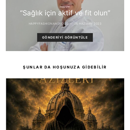
HAPPY
“Sağlık için aktif ve fit olun”
HAPPYFASHIONANDFOOD
26 HAZIRAN 2023
GÖNDERIYI GÖRÜNTÜLE
ŞUNLAR DA HOŞUNUZA GIDEBILIR