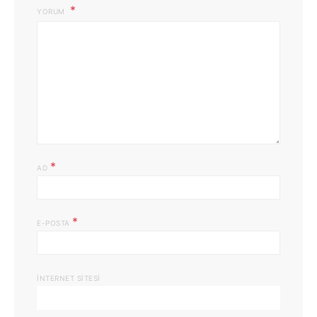
YORUM
*
AD
*
E-POSTA
İNTERNET SITESI