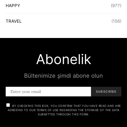
HAPPY
(977)
TRAVEL
(156)
Abonelik
Bültenimize şimdi abone olun
SUBSCRIBE
BY CHECKING THIS BOX, YOU CONFIRM THAT YOU HAVE READ AND ARE
AGREEING TO OUR TERMS OF USE REGARDING THE STORAGE OF THE DATA
SUBMITTED THROUGH THIS FORM.