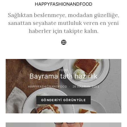
HAPPYFASHIONANDFOOD
Sağlıktan beslenmeye, modadan güzelliğe,
sanattan seyahate mutluluk veren en yeni
haberler için takipte kalın.
FOOD
Bayrama tatlı hazırlık
HAPPYFASHIONANDFOOD
26 HAZIRAN 2023
GÖNDERIYI GÖRÜNTÜLE