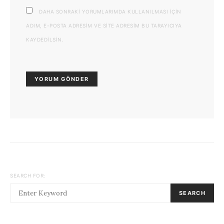
DAHA SONRAKI YORUMLARIMDA KULLANILMASI IÇIN
ADIM, E-POSTA ADRESIM VE SITE ADRESIM BU TARAYICIYA
KAYDEDILSIN.
SEARCH FOR:
SEARCH