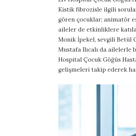
Kistik fibrozisle ilgili sor
gören çocuklar; animatör eş
aileler de etkinliklere katı
Monik İpekel, sevgili Betül G
Mustafa Ilıcalı da ailelerle b
Hospital Çocuk Göğüs Hastalı
gelişmeleri takip ederek ha