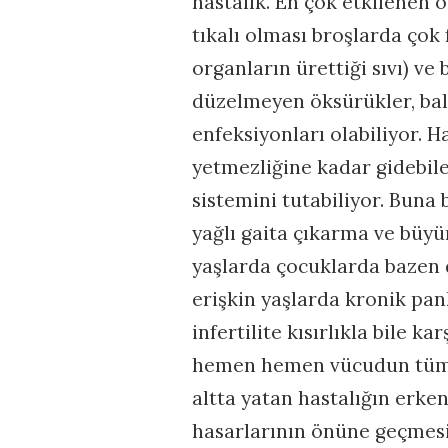
hastalık. En çok etkilenen 
tıkalı olması broşlarda çok
organların ürettiği sıvı) v
düzelmeyen öksürükler, balg
enfeksiyonları olabiliyor. 
yetmezliğine kadar gidebile
sistemini tutabiliyor. Buna 
yağlı gaita çıkarma ve büyü
yaşlarda çocuklarda bazen d
erişkin yaşlarda kronik pan
infertilite kısırlıkla bile k
hemen hemen vücudun tüm or
altta yatan hastalığın erken
hasarlarının önüne geçmesi 