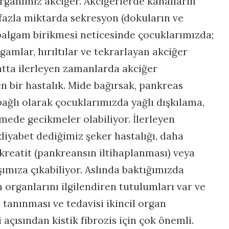
organımız akciğer. Akciğerlerde kanalların
 fazla miktarda sekresyon (dokuların ve
e balgam birikmesi neticesinde çocuklarımızda;
amlar, hırıltılar ve tekrarlayan akciğer
Hatta ilerleyen zamanlarda akciğer
n bir hastalık. Mide bağırsak, pankreas
bağlı olarak çocuklarımızda yağlı dışkılama,
mede gecikmeler olabiliyor. İlerleyen
iyabet dediğimiz şeker hastalığı, daha
kreatit (pankreansın iltihaplanması) veya
arşımıza çıkabiliyor. Aslında baktığımızda
ganlarını ilgilendiren tutulumları var ve
 tanınması ve tedavisi ikincil organ
açısından kistik fibrozis için çok önemli.