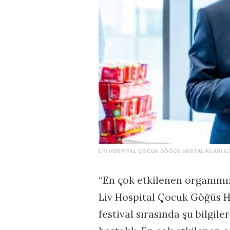
LIV HOSPITAL ÇOCUK GÖĞÜS HASTALIKLARI UZ
“En çok etkilenen organımı
Liv Hospital Çocuk Göğüs Ha
festival sırasında şu bilgiler