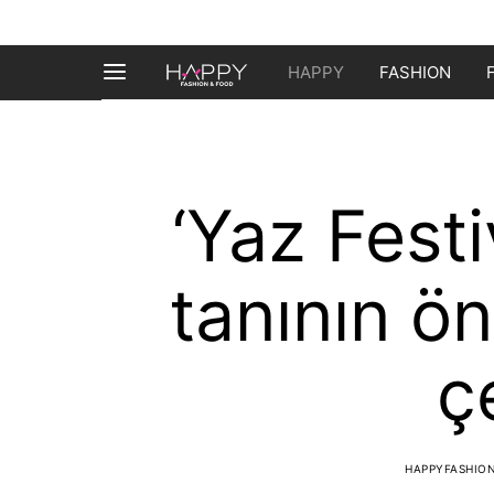
HAPPY
FASHION
‘Yaz Festi
tanının ö
ç
HAPPYFASHIO