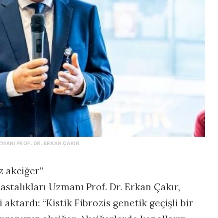
MANI PROF. DR. ERKAN ÇAKIR
z akciğer”
stalıkları Uzmanı Prof. Dr. Erkan Çakır,
i aktardı: “Kistik Fibrozis genetik geçişli bir