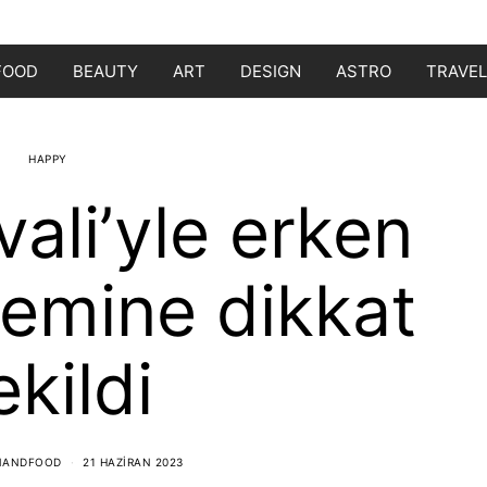
FOOD
BEAUTY
ART
DESIGN
ASTRO
TRAVEL
HAPPY
vali’yle erken
nemine dikkat
ekildi
NANDFOOD
21 HAZIRAN 2023