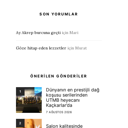
SON YORUMLAR
Ay Akrep burcuna geçti
için
Mari
Göze hitap eden lezzetler
için
Murat
ÖNERİLEN GÖNDERİLER
Dünyanın en prestijli dağ
1
koşusu serilerinden
UTMB heyecanı
Kaçkarlar’da
7 AĞUSTOS 2026
2
Salon kalitesinde