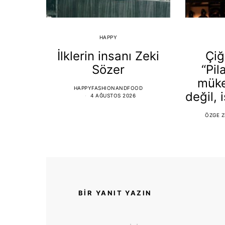
HAPPY
İlklerin insanı Zeki
Çiğ
Sözer
“Pil
mük
HAPPYFASHIONANDFOOD
değil, 
4 AĞUSTOS 2026
ÖZGE Z
BIR YANIT YAZIN