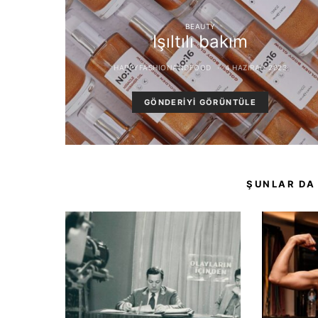
BEAUTY
Işıltılı bakım
HAPPYFASHIONANDFOOD
4 HAZIRAN 2023
GÖNDERIYI GÖRÜNTÜLE
ŞUNLAR DA