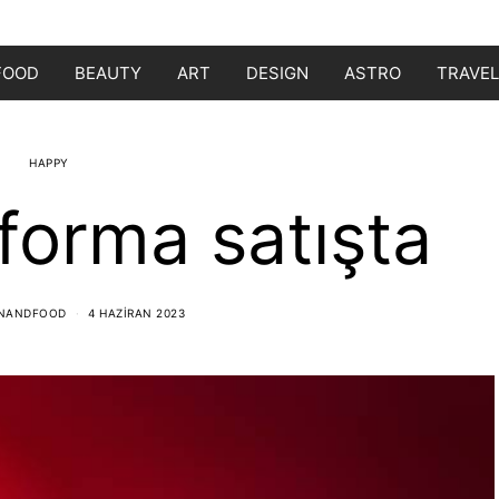
FOOD
BEAUTY
ART
DESIGN
ASTRO
TRAVEL
HAPPY
forma satışta
ONANDFOOD
4 HAZIRAN 2023