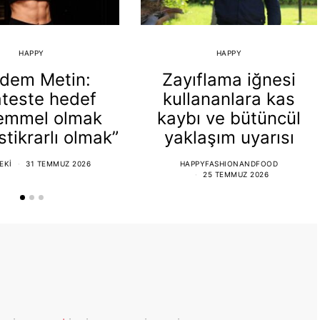
HAPPY
HAPPY
dem Metin:
Zayıflama iğnesi
ateste hedef
kullananlara kas
emmel olmak
kaybı ve bütüncül
istikrarlı olmak”
yaklaşım uyarısı
EKI
31 TEMMUZ 2026
HAPPYFASHIONANDFOOD
25 TEMMUZ 2026