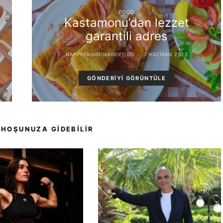
FOOD
Kastamonu’dan lezzet
garantili adres
HAPPYFASHIONANDFOOD
7 HAZIRAN 2023
GÖNDERIYI GÖRÜNTÜLE
 HOŞUNUZA GIDEBILIR