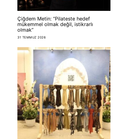
Çiğdem Metin: “Pilateste hedef
HAPPY
HAPPY
mükemmel olmak değil, istikrarlı
olmak”
Joyo Kids Club’ın
Primaden
31 TEMMUZ 2026
bahçesi: Doğum
Levent’te
günü partilerinin yeni
vermeye b
gözdesi
HAPPYFASHION
16 TEMMU
HAPPYFASHIONANDFOOD
17 TEMMUZ 2026