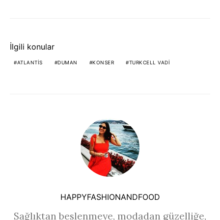
İlgili konular
ATLANTIS
DUMAN
KONSER
TURKCELL VADI
HAPPYFASHIONANDFOOD
Sağlıktan beslenmeye, modadan güzelliğe,