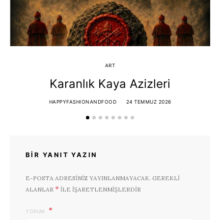
ART
Karanlık Kaya Azizleri
HAPPYFASHIONANDFOOD
24 TEMMUZ 2026
BIR YANIT YAZIN
E-POSTA ADRESINIZ YAYINLANMAYACAK.
GEREKLI
*
ALANLAR
ILE IŞARETLENMIŞLERDIR
YORUM