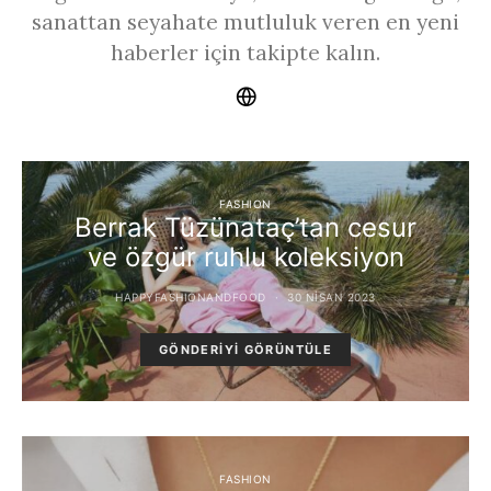
sanattan seyahate mutluluk veren en yeni
haberler için takipte kalın.
FASHION
Berrak Tüzünataç’tan cesur
ve özgür ruhlu koleksiyon
HAPPYFASHIONANDFOOD
30 NISAN 2023
GÖNDERIYI GÖRÜNTÜLE
FASHION