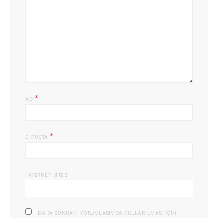
*
AD
*
E-POSTA
İNTERNET SITESI
DAHA SONRAKI YORUMLARIMDA KULLANILMASI IÇIN