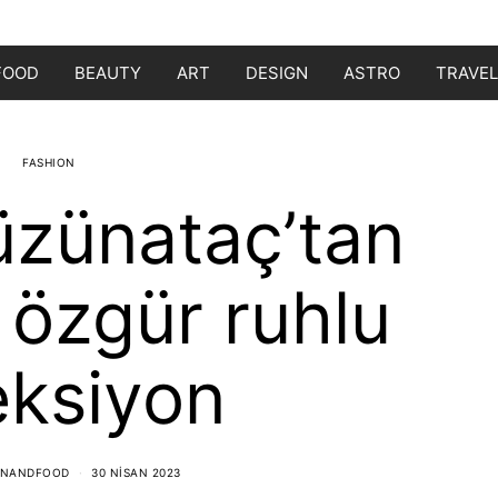
FOOD
BEAUTY
ART
DESIGN
ASTRO
TRAVEL
FASHION
üzünataç’tan
 özgür ruhlu
eksiyon
ONANDFOOD
30 NISAN 2023