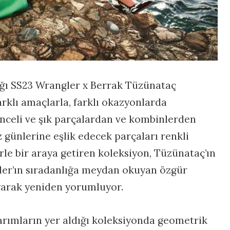
ığı SS23 Wrangler x Berrak Tüzünataç
rklı amaçlarla, farklı okazyonlarda
lenceli ve şık parçalardan ve kombinlerden
z günlerine eşlik edecek parçaları renkli
rle bir araya getiren koleksiyon, Tüzünataç’ın
ler’ın sıradanlığa meydan okuyan özgür
arak yeniden yorumluyor.
arımların yer aldığı koleksiyonda geometrik