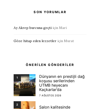
SON YORUMLAR
Ay Akrep burcuna geçti
için
Mari
Göze hitap eden lezzetler
için
Murat
ÖNERİLEN GÖNDERİLER
Dünyanın en prestijli dağ
1
koşusu serilerinden
UTMB heyecanı
Kaçkarlar’da
7 AĞUSTOS 2026
2
Salon kalitesinde