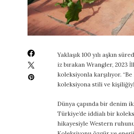
Yaklaşık 100 yılı aşkın sür
iz bırakan Wrangler, 2023 İ
koleksiyonla karşılıyor. “B
koleksiyona stili ve kişiliğ
Dünya çapında bir denim ik
Türkiye’de iddialı bir kolek
hikayesiyle Western ruhun
Koleksiyonu özgür ve enerjik