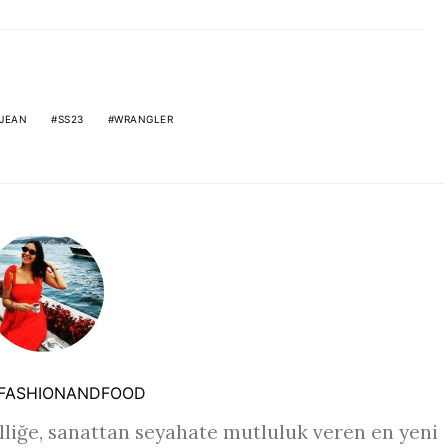
 JEAN
SS23
WRANGLER
FASHIONANDFOOD
liğe, sanattan seyahate mutluluk veren en yeni