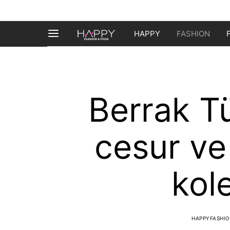
HAPPY
FASHION
Berrak T
cesur ve
kol
HAPPYFASHI