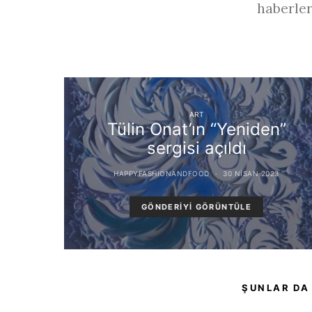
haberler
ART
Tülin Onat’ın “Yeniden”
sergisi açıldı
HAPPYFASHIONANDFOOD
30 NISAN 2023
GÖNDERIYI GÖRÜNTÜLE
ŞUNLAR DA