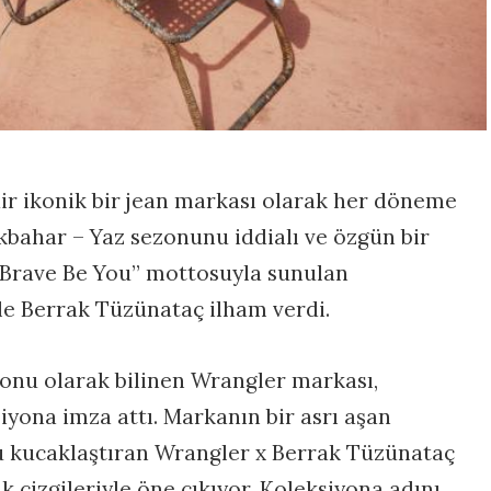
edir ikonik bir jean markası olarak her döneme
lkbahar – Yaz sezonunu iddialı ve özgün bir
e Brave Be You” mottosuyla sunulan
iyle Berrak Tüzünataç ilham verdi.
onu olarak bilinen Wrangler markası,
siyona imza attı. Markanın bir asrı aşan
u kucaklaştıran Wrangler x Berrak Tüzünataç
 çizgileriyle öne çıkıyor. Koleksiyona adını