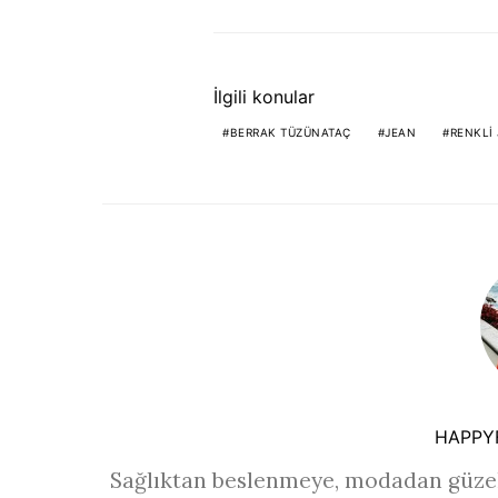
İlgili konular
BERRAK TÜZÜNATAÇ
JEAN
RENKLI
HAPPY
Sağlıktan beslenmeye, modadan güzel