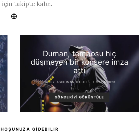
 için takipte kalın.
ART
Duman, temposu hiç
düşmeyen bir konsere imza
attı
HAPPYFASHIONANDFOOD
1 MAYIS 2023
GÖNDERIYI GÖRÜNTÜLE
 HOŞUNUZA GIDEBILIR