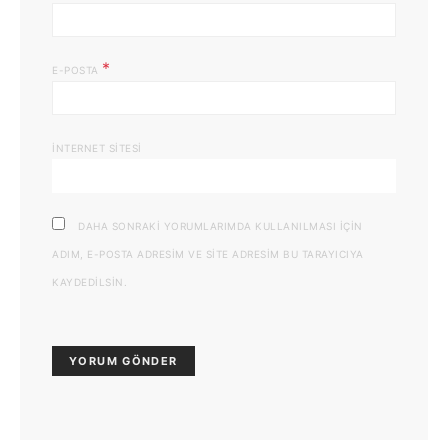
*
E-POSTA
İNTERNET SITESI
DAHA SONRAKI YORUMLARIMDA KULLANILMASI IÇIN
ADIM, E-POSTA ADRESIM VE SITE ADRESIM BU TARAYICIYA
KAYDEDILSIN.