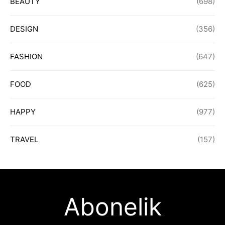
BEAUTY
(698)
DESIGN
(356)
FASHION
(647)
FOOD
(625)
HAPPY
(977)
TRAVEL
(157)
Abonelik