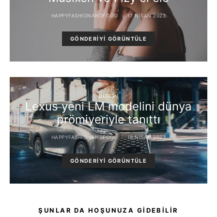
HAPPYFASHIONANDFOOD
17 NISAN 2023
GÖNDERIYI GÖRÜNTÜLE
DESIGN
Lexus yeni LM modelini dünya
prömiyeriyle tanıttı
HAPPYFASHIONANDFOOD
18 NISAN 2023
GÖNDERIYI GÖRÜNTÜLE
ŞUNLAR DA HOŞUNUZA GIDEBILIR