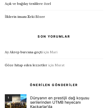
Açık ve buğday tenlilere özel
İlklerin insanı Zeki Sözer
SON YORUMLAR
Ay Akrep burcuna geçti
için
Mari
Göze hitap eden lezzetler
için
Murat
ÖNERİLEN GÖNDERİLER
Dünyanın en prestijli dağ koşusu
1
serilerinden UTMB heyecanı
Kaçkarlar’da