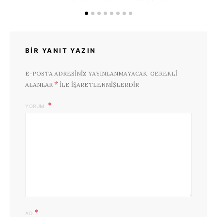
BIR YANIT YAZIN
E-POSTA ADRESINIZ YAYINLANMAYACAK.
GEREKLI
*
ALANLAR
ILE IŞARETLENMIŞLERDIR
YORUM
*
AD