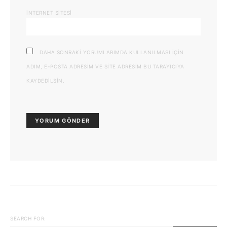
İNTERNET SITESI
DAHA SONRAKI YORUMLARIMDA KULLANILMASI IÇIN
ADIM, E-POSTA ADRESIM VE SITE ADRESIM BU TARAYICIYA
KAYDEDILSIN.
SEARCH FOR: