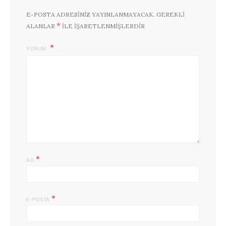
E-POSTA ADRESINIZ YAYINLANMAYACAK.
GEREKLI
*
ALANLAR
ILE IŞARETLENMIŞLERDIR
YORUM
*
AD
*
E-POSTA