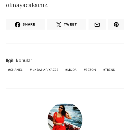
olmayacaksınız.
SHARE
TWEET
İlgili konular
CHANEL
ILKBAHAR/YAZ23
MODA
SEZON
TREND