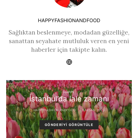
HAPPYFASHIONANDFOOD
Sağlıktan beslenmeye, modadan güzelliğe,
sanattan seyahate mutluluk veren en yeni
haberler için takipte kalın.
HAPPY
İstanbul’da lale zamanı
HAPPYFASHIONANDFOOD
8 NISAN 2023
GÖNDERIYI GÖRÜNTÜLE