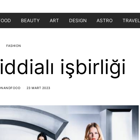
FOOD
BEAUTY
ART
DESIGN
ASTRO
TRAVEL
FASHION
ddialı işbirliği
ONANDFOOD
23 MART 2023