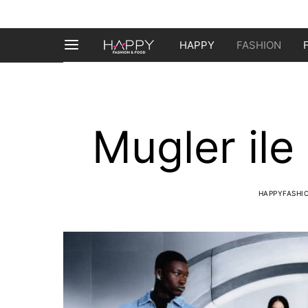
HAPPY
FASHION
Mugler ile i
HAPPYFASHI