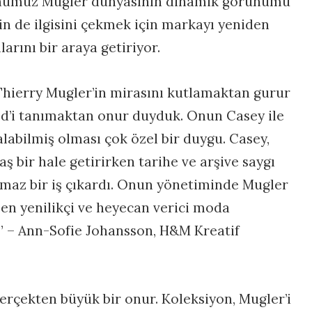
 Günümüz Mugler dünyasının dinamik görünümü
lin de ilgisini çekmek için markayı yeniden
larını bir araya getiriyor.
Thierry Mugler’in mirasını kutlamaktan gurur
d’i tanımaktan onur duyduk. Onun Casey ile
alabilmiş olması çok özel bir duygu. Casey,
bir hale getirirken tarihe ve arşive saygı
maz bir iş çıkardı. Onun yönetiminde Mugler
n yenilikçi ve heyecan verici moda
i.” – Ann-Sofie Johansson, H&M Kreatif
gerçekten büyük bir onur. Koleksiyon, Mugler’i