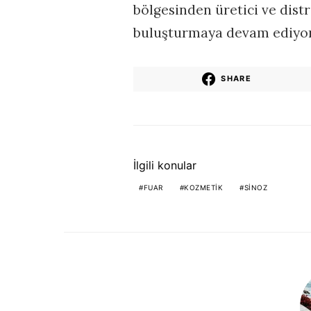
bölgesinden üretici ve dist
buluşturmaya devam ediyor
SHARE
İlgili konular
FUAR
KOZMETIK
SINOZ