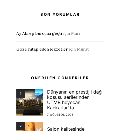
SON YORUMLAR
Ay Akrep burcuna geçti
için
Mari
Göze hitap eden lezzetler
için
Murat
ÖNERİLEN GÖNDERİLER
Dünyanın en prestijli dağ
1
koşusu serilerinden
UTMB heyecanı
Kaçkarlar’da
7 AĞUSTOS 2026
2
Salon kalitesinde