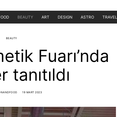
FOOD
BEAUTY
ART
DESIGN
ASTRO
TRAVEL
BEAUTY
etik Fuarı’nda
r tanıtıldı
IONANDFOOD
19 MART 2023