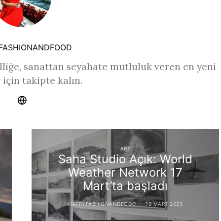
FASHIONANDFOOD
liğe, sanattan seyahate mutluluk veren en yeni
 için takipte kalın.
ART
Saha Studio Açık: World
Weather Network 17
Mart’ta başladı
HAPPYFASHIONANDFOOD
19 MART 2023