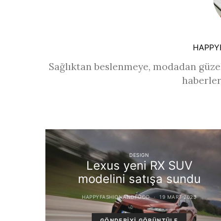
HAPPY
Sağlıktan beslenmeye, modadan güzel
haberler
DESIGN
Lexus yeni RX SUV
modelini satışa sundu
HAPPYFASHIONANDFOOD
19 MART 2023
GÖNDERIYI GÖRÜNTÜLE