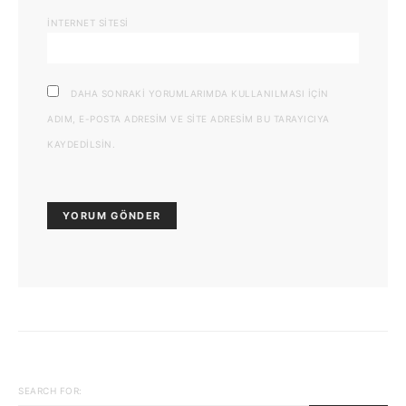
İNTERNET SITESI
DAHA SONRAKI YORUMLARIMDA KULLANILMASI IÇIN
ADIM, E-POSTA ADRESIM VE SITE ADRESIM BU TARAYICIYA
KAYDEDILSIN.
SEARCH FOR: