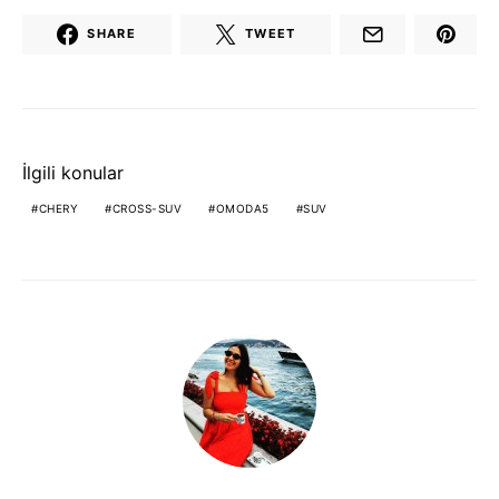
SHARE
TWEET
İlgili konular
CHERY
CROSS-SUV
OMODA5
SUV