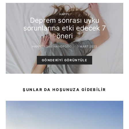
HAPPY
Deprem sonrası uyku
sorunlarına etki edecek 7
öneri
HAPPYFASHIONANDFOOD
1 MART 2023
GÖNDERIYI GÖRÜNTÜLE
ŞUNLAR DA HOŞUNUZA GIDEBILIR