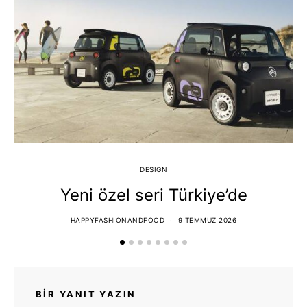
DESIGN
Yeni özel seri Türkiye’de
T
HAPPYFASHIONANDFOOD
9 TEMMUZ 2026
BIR YANIT YAZIN