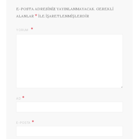
E-POSTA ADRESINIZ YAYINLANMAYACAK.
GEREKLI
*
ALANLAR
ILE IŞARETLENMIŞLERDIR
YORUM
*
AD
*
E-POSTA