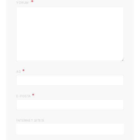
YORUM
*
AD
*
E-POSTA
İNTERNET SITESI