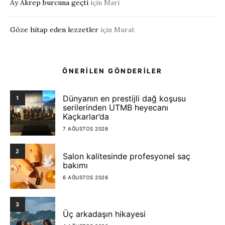
Ay Akrep burcuna geçti
için
Mari
Göze hitap eden lezzetler
için
Murat
ÖNERİLEN GÖNDERİLER
Dünyanın en prestijli dağ koşusu
1
serilerinden UTMB heyecanı
Kaçkarlar’da
7 AĞUSTOS 2026
2
Salon kalitesinde profesyonel saç
bakımı
6 AĞUSTOS 2026
3
Üç arkadaşın hikayesi