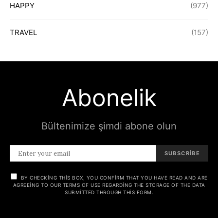
HAPPY
(977)
TRAVEL
(157)
Abonelik
Bültenimize şimdi abone olun
SUBSCRIBE
BY CHECKING THIS BOX, YOU CONFIRM THAT YOU HAVE READ AND ARE
AGREEING TO OUR TERMS OF USE REGARDING THE STORAGE OF THE DATA
SUBMITTED THROUGH THIS FORM.