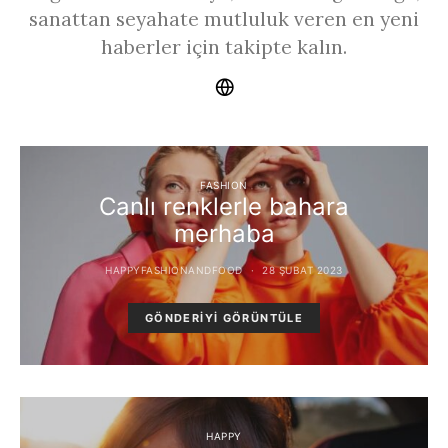
sanattan seyahate mutluluk veren en yeni
haberler için takipte kalın.
FASHION
Canlı renklerle bahara
merhaba
HAPPYFASHIONANDFOOD
28 ŞUBAT 2023
GÖNDERIYI GÖRÜNTÜLE
HAPPY