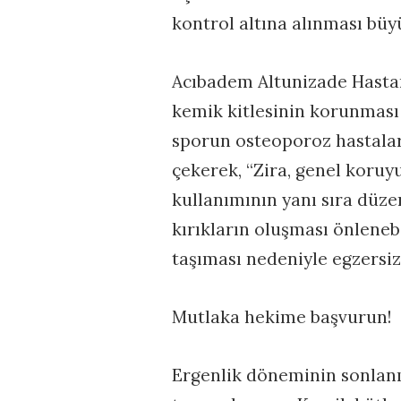
kontrol altına alınması büy
Acıbadem Altunizade Hastan
kemik kitlesinin korunması v
sporun osteoporoz hastalar
çekerek, “Zira, genel koruy
kullanımının yanı sıra düze
kırıkların oluşması önlenebi
taşıması nedeniyle egzersiz
Mutlaka hekime başvurun!
Ergenlik döneminin sonlanma