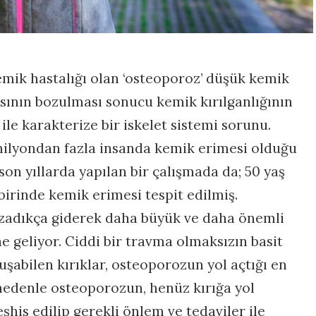
emik hastalığı olan ‘osteoporoz’ düşük kemik
sının bozulması sonucu kemik kırılganlığının
 ile karakterize bir iskelet sistemi sorunu.
lyondan fazla insanda kemik erimesi olduğu
son yıllarda yapılan bir çalışmada da; 50 yaş
birinde kemik erimesi tespit edilmiş.
zadıkça giderek daha büyük ve daha önemli
ne geliyor. Ciddi bir travma olmaksızın basit
şabilen kırıklar, osteoporozun yol açtığı en
edenle osteoporozun, henüz kırığa yol
is edilip gerekli önlem ve tedaviler ile