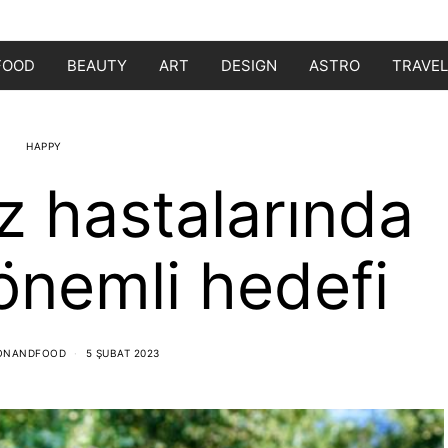
FOOD
BEAUTY
ART
DESIGN
ASTRO
TRAVEL
HAPPY
 hastalarında
önemli hedefi
IONANDFOOD
5 ŞUBAT 2023