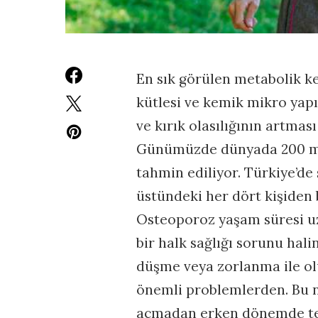
En sık görülen metabolik k
kütlesi ve kemik mikro yapı
ve kırık olasılığının artması
Günümüzde dünyada 200 mi
tahmin ediliyor. Türkiye’de 
üstündeki her dört kişiden 
Osteoporoz yaşam süresi u
bir halk sağlığı sorunu hali
düşme veya zorlanma ile olu
önemli problemlerden. Bu n
açmadan erken dönemde teşh