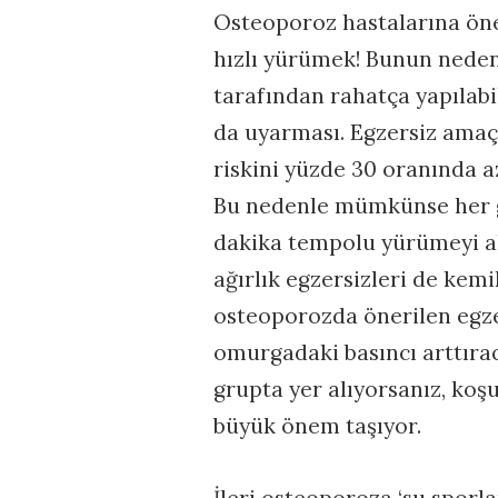
Osteoporoz hastalarına öner
hızlı yürümek! Bunun neden
tarafından rahatça yapılab
da uyarması. Egzersiz amaçl
riskini yüzde 30 oranında a
Bu nedenle mümkünse her g
dakika tempolu yürümeyi al
ağırlık egzersizleri de kem
osteoporozda önerilen egzer
omurgadaki basıncı arttırac
grupta yer alıyorsanız, koş
büyük önem taşıyor.