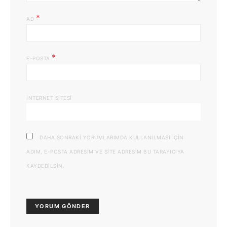
*
AD
*
E-POSTA
İNTERNET SITESI
DAHA SONRAKI YORUMLARIMDA KULLANILMASI IÇIN
ADIM, E-POSTA ADRESIM VE SITE ADRESIM BU TARAYICIYA
KAYDEDILSIN.