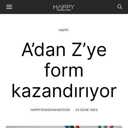
HAPPY
A’dan Z’ye
form
kazandırıyor
HAPPYFASHIONANDFOOD
24 OCAK 2023