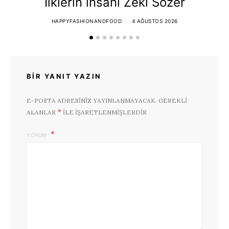
İlklerin insanı Zeki Sözer
HAPPYFASHIONANDFOOD
4 AĞUSTOS 2026
BIR YANIT YAZIN
E-POSTA ADRESINIZ YAYINLANMAYACAK.
GEREKLI
*
ALANLAR
ILE IŞARETLENMIŞLERDIR
YORUM