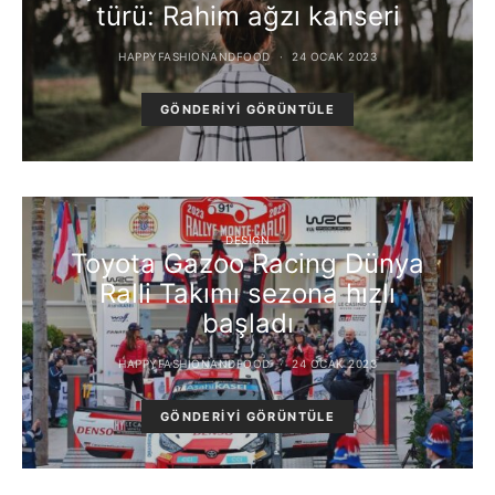
türü: Rahim ağzı kanseri
HAPPYFASHIONANDFOOD
24 OCAK 2023
GÖNDERIYI GÖRÜNTÜLE
DESIGN
Toyota Gazoo Racing Dünya
Ralli Takımı sezona hızlı
başladı
HAPPYFASHIONANDFOOD
24 OCAK 2023
GÖNDERIYI GÖRÜNTÜLE