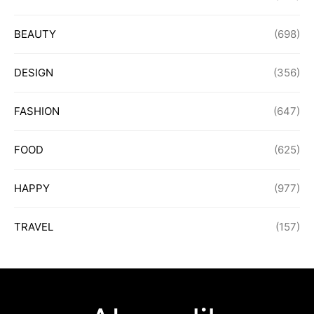
BEAUTY
(698)
DESIGN
(356)
FASHION
(647)
FOOD
(625)
HAPPY
(977)
TRAVEL
(157)