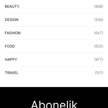
BEAUTY
(698)
DESIGN
(356)
FASHION
(647)
FOOD
(625)
HAPPY
(977)
TRAVEL
(157)
Abonelik