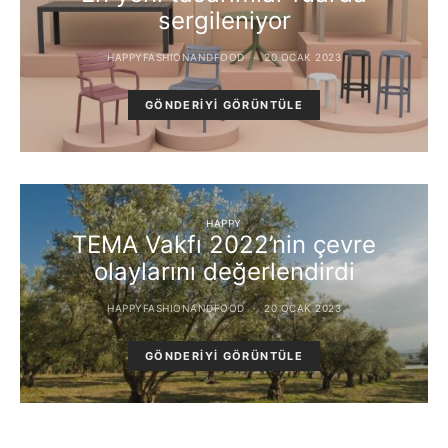
sergileniyor
HAPPYFASHIONANDFOOD
20 OCAK 2023
GÖNDERIYI GÖRÜNTÜLE
HAPPY
TEMA Vakfı 2022’nin çevre
olaylarını değerlendirdi
HAPPYFASHIONANDFOOD
20 OCAK 2023
GÖNDERIYI GÖRÜNTÜLE