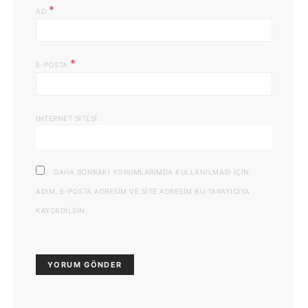
*
AD
*
E-POSTA
İNTERNET SITESI
DAHA SONRAKI YORUMLARIMDA KULLANILMASI IÇIN
ADIM, E-POSTA ADRESIM VE SITE ADRESIM BU TARAYICIYA
KAYDEDILSIN.