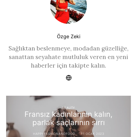
Özge Zeki
Sağlıktan beslenmeye, modadan güzelliğe,
sanattan seyahate mutluluk veren en yeni
haberler için takipte kalın.
BEAUTY
Fransız kadınlarının kalın,
parlak saçlarının sırrı
HAPPYFASHIONANDFOOD
11 OCAK 2023