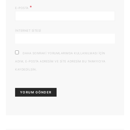
*
E-POSTA
İNTERNET SITESI
DAHA SONRAKI YORUMLARIMDA KULLANILMASI IÇIN
ADIM, E-POSTA ADRESIM VE SITE ADRESIM BU TARAYICIYA
KAYDEDILSIN.