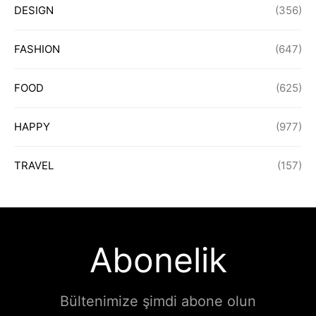
DESIGN
(356)
FASHION
(647)
FOOD
(625)
HAPPY
(977)
TRAVEL
(157)
Abonelik
Bültenimize şimdi abone olun