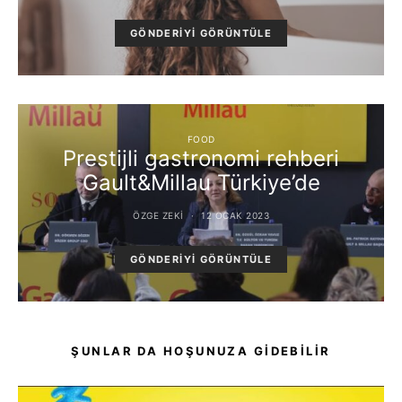
GÖNDERIYI GÖRÜNTÜLE
FOOD
Prestijli gastronomi rehberi
Gault&Millau Türkiye’de
ÖZGE ZEKI
12 OCAK 2023
GÖNDERIYI GÖRÜNTÜLE
ŞUNLAR DA HOŞUNUZA GIDEBILIR