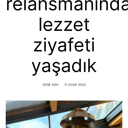
relansmanınd
lezzet
ziyafeti
yaşadık
ÖZGE ZEKI
11 OCAK 2023