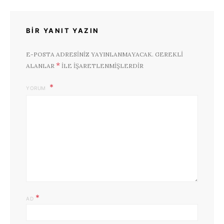
BIR YANIT YAZIN
E-POSTA ADRESINIZ YAYINLANMAYACAK.
GEREKLI
*
ALANLAR
ILE IŞARETLENMIŞLERDIR
YORUM
*
AD