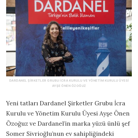
DARDANEL ŞIRKETLER GRUBU İCRA KURULU VE YÖNETIM KURULU ÜYESI
AYŞE ÖNEN ÖZOĞUZ
Yeni tatları Dardanel Şirketler Grubu İcra
Kurulu ve Yönetim Kurulu Üyesi Ayşe Önen
Özoğuz ve Dardanel’in marka yüzü ünlü şef
Somer Sivrioğlu’nun ev sahipliğindeki