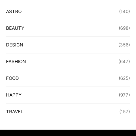
ASTRO
(140)
BEAUTY
(698)
DESIGN
(356)
FASHION
(647)
FOOD
(625)
HAPPY
(977)
TRAVEL
(157)