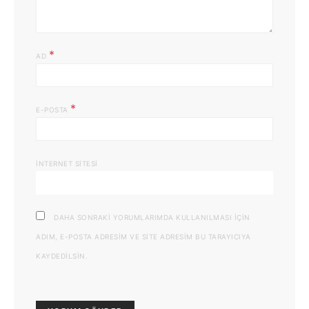
*
AD
*
E-POSTA
İNTERNET SITESI
DAHA SONRAKI YORUMLARIMDA KULLANILMASI IÇIN
ADIM, E-POSTA ADRESIM VE SITE ADRESIM BU TARAYICIYA
KAYDEDILSIN.