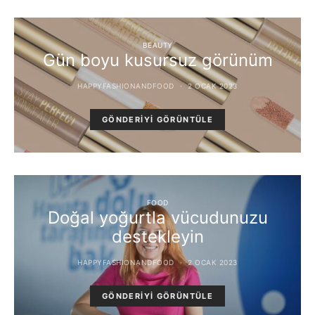
BEAUTY
Gün boyu kusursuz görünüm
HAPPYFASHIONANDFOOD
2 OCAK 2023
GÖNDERIYI GÖRÜNTÜLE
FOOD
Doğal yoğurtla vücudunuzu
destekleyin
HAPPYFASHIONANDFOOD
2 OCAK 2023
GÖNDERIYI GÖRÜNTÜLE