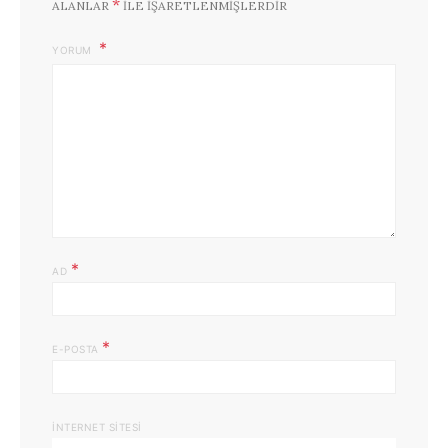
*
ALANLAR
ILE IŞARETLENMIŞLERDIR
YORUM
*
AD
*
E-POSTA
İNTERNET SITESI