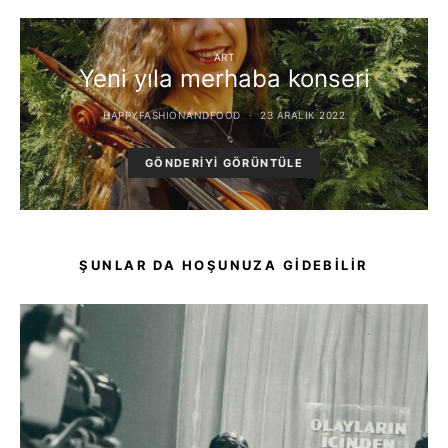
ART
Yeni yıla merhaba konseri
HAPPYFASHIONANDFOOD
23 ARALIK 2022
GÖNDERIYI GÖRÜNTÜLE
ŞUNLAR DA HOŞUNUZA GIDEBILIR