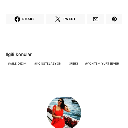
SHARE
TWEET
İlgili konular
AILE DIZIMI
KONSTELASYON
REIKI
YÖNTEM YURTSEVER