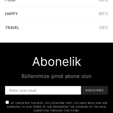
HAPPY
(977)
TRAVEL
(157)
Abonelik
Bültenimize şimdi abone olun
SUBSCRIBE
BY CHECKING THIS BOX, YOU CONFIRM THAT YOU HAVE READ AND ARE
AGREEING TO OUR TERMS OF USE REGARDING THE STORAGE OF THE DATA
SUBMITTED THROUGH THIS FORM.