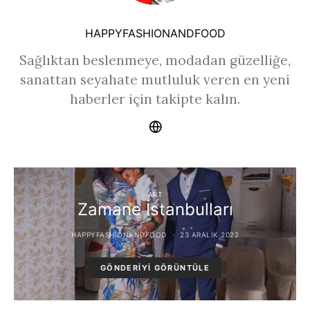
HAPPYFASHIONANDFOOD
Sağlıktan beslenmeye, modadan güzelliğe,
sanattan seyahate mutluluk veren en yeni
haberler için takipte kalın.
ART
Zamane İstanbulları
HAPPYFASHIONANDFOOD
23 ARALIK 2022
GÖNDERIYI GÖRÜNTÜLE