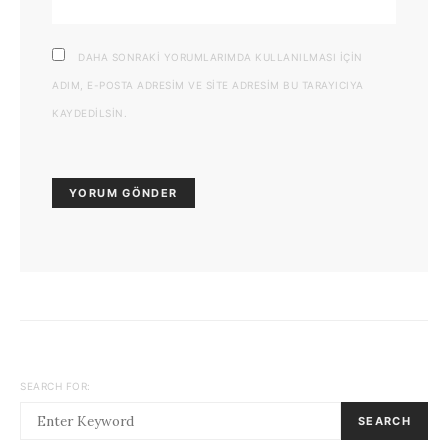
DAHA SONRAKI YORUMLARIMDA KULLANILMASI IÇIN
ADIM, E-POSTA ADRESIM VE SITE ADRESIM BU TARAYICIYA
KAYDEDILSIN.
SEARCH FOR:
SEARCH