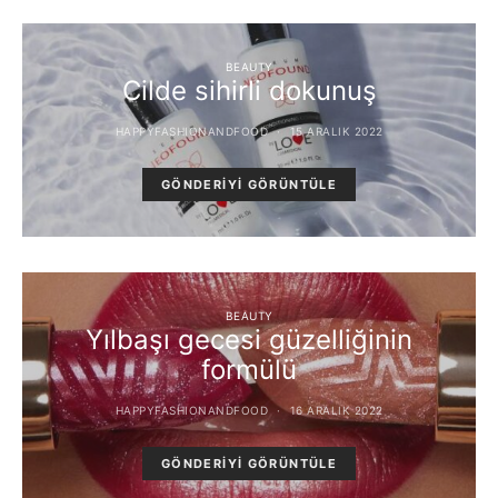
BEAUTY
Cilde sihirli dokunuş
HAPPYFASHIONANDFOOD
15 ARALIK 2022
GÖNDERIYI GÖRÜNTÜLE
BEAUTY
Yılbaşı gecesi güzelliğinin
formülü
HAPPYFASHIONANDFOOD
16 ARALIK 2022
GÖNDERIYI GÖRÜNTÜLE