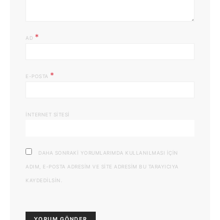
*
AD
*
E-POSTA
İNTERNET SITESI
DAHA SONRAKI YORUMLARIMDA KULLANILMASI IÇIN
ADIM, E-POSTA ADRESIM VE SITE ADRESIM BU TARAYICIYA
KAYDEDILSIN.