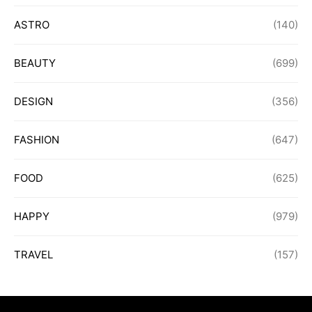
ASTRO
(140)
BEAUTY
(699)
DESIGN
(356)
FASHION
(647)
FOOD
(625)
HAPPY
(979)
TRAVEL
(157)