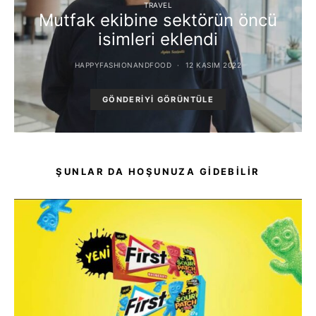
TRAVEL
Mutfak ekibine sektörün öncü
isimleri eklendi
HAPPYFASHIONANDFOOD
12 KASIM 2022
GÖNDERIYI GÖRÜNTÜLE
ŞUNLAR DA HOŞUNUZA GIDEBILIR