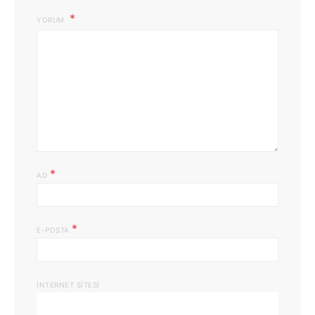
YORUM
*
AD
*
E-POSTA
İNTERNET SITESI