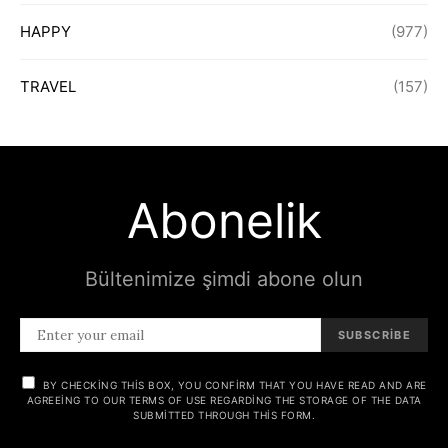
HAPPY
(977)
TRAVEL
(157)
Abonelik
Bültenimize şimdi abone olun
SUBSCRIBE
BY CHECKING THIS BOX, YOU CONFIRM THAT YOU HAVE READ AND ARE
AGREEING TO OUR TERMS OF USE REGARDING THE STORAGE OF THE DATA
SUBMITTED THROUGH THIS FORM.