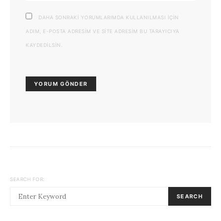
DAHA SONRAKI YORUMLARIMDA KULLANILMASI IÇIN
ADIM, E-POSTA ADRESIM VE SITE ADRESIM BU TARAYICIYA
KAYDEDILSIN.
SEARCH FOR:
SEARCH