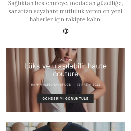
Sağlıktan beslenmeye, modadan güzelliğe,
sanattan seyahate mutluluk veren en yeni
haberler için takipte kalın.
FASHION
Lüks ve ulaşılabilir haute
couture
HAPPYFASHIONANDFOOD
12 KASIM 2022
GÖNDERIYI GÖRÜNTÜLE