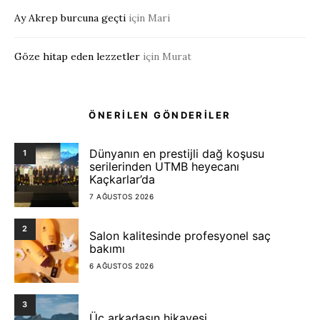
Ay Akrep burcuna geçti
için
Mari
Göze hitap eden lezzetler
için
Murat
ÖNERİLEN GÖNDERİLER
Dünyanın en prestijli dağ koşusu
1
serilerinden UTMB heyecanı
Kaçkarlar’da
7 AĞUSTOS 2026
2
Salon kalitesinde profesyonel saç
bakımı
6 AĞUSTOS 2026
3
Üç arkadaşın hikayesi