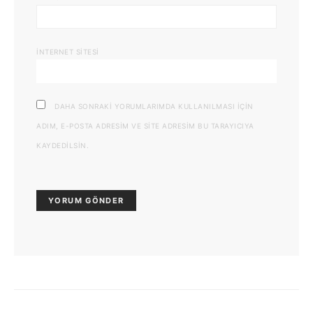
İNTERNET SITESI
DAHA SONRAKI YORUMLARIMDA KULLANILMASI IÇIN
ADIM, E-POSTA ADRESIM VE SITE ADRESIM BU TARAYICIYA
KAYDEDILSIN.