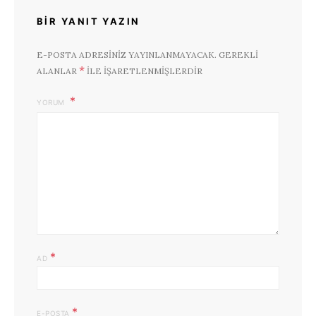
BIR YANIT YAZIN
E-POSTA ADRESINIZ YAYINLANMAYACAK.
GEREKLI
*
ALANLAR
ILE IŞARETLENMIŞLERDIR
YORUM
*
AD
*
E-POSTA