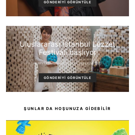
GÖNDERIYI GÖRÜNTÜLE
FOOD
Uluslararası İstanbul Lezzet
Festivali başlıyor
HAPPYFASHIONANDFOOD
10 EKIM 2022
GÖNDERIYI GÖRÜNTÜLE
ŞUNLAR DA HOŞUNUZA GIDEBILIR