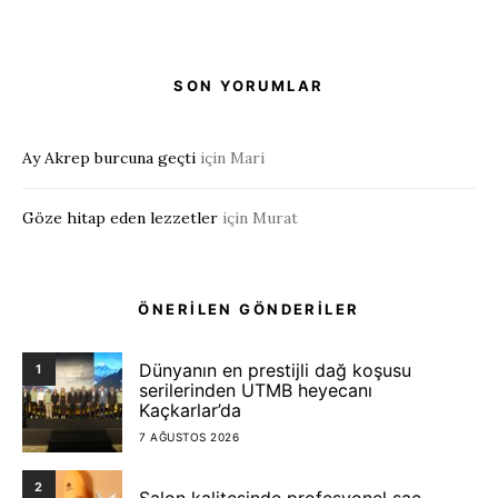
SON YORUMLAR
Ay Akrep burcuna geçti
için
Mari
Göze hitap eden lezzetler
için
Murat
ÖNERİLEN GÖNDERİLER
Dünyanın en prestijli dağ koşusu
1
serilerinden UTMB heyecanı
Kaçkarlar’da
7 AĞUSTOS 2026
2
Salon kalitesinde profesyonel saç