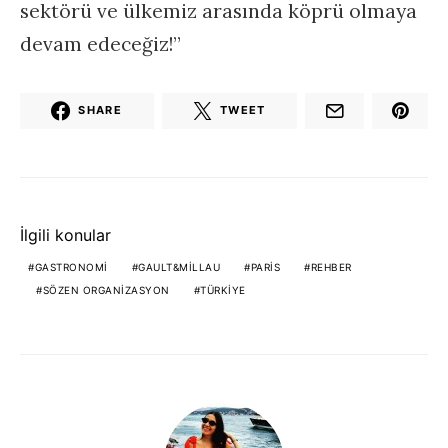
sektörü ve ülkemiz arasında köprü olmaya
devam edeceğiz!”
SHARE
TWEET
İlgili konular
GASTRONOMI
GAULT&MILLAU
PARIS
REHBER
SÖZEN ORGANIZASYON
TÜRKIYE