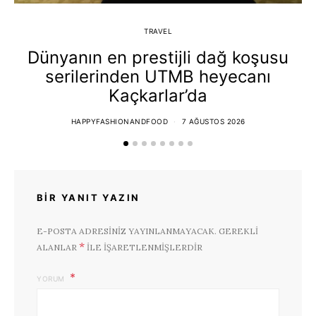
TRAVEL
Dünyanın en prestijli dağ koşusu
serilerinden UTMB heyecanı
Kaçkarlar’da
HAPPYFASHIONANDFOOD
7 AĞUSTOS 2026
BIR YANIT YAZIN
E-POSTA ADRESINIZ YAYINLANMAYACAK.
GEREKLI
*
ALANLAR
ILE IŞARETLENMIŞLERDIR
YORUM