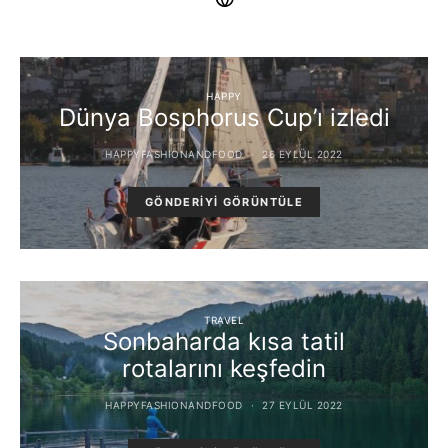
HAPPY
Dünya Bosphorus Cup’ı izledi
HAPPYFASHIONANDFOOD
26 EYLÜL 2022
GÖNDERIYI GÖRÜNTÜLE
TRAVEL
Sonbaharda kısa tatil
rotalarını keşfedin
HAPPYFASHIONANDFOOD
27 EYLÜL 2022