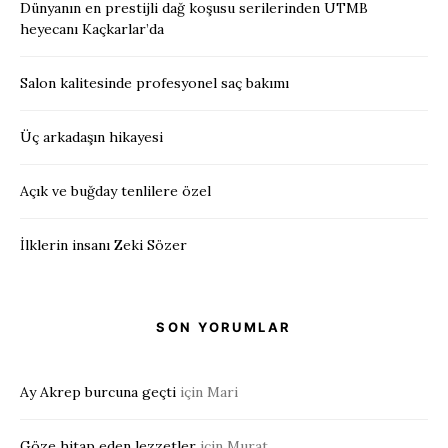
Dünyanın en prestijli dağ koşusu serilerinden UTMB
heyecanı Kaçkarlar’da
Salon kalitesinde profesyonel saç bakımı
Üç arkadaşın hikayesi
Açık ve buğday tenlilere özel
İlklerin insanı Zeki Sözer
SON YORUMLAR
Ay Akrep burcuna geçti
için
Mari
Göze hitap eden lezzetler
için
Murat