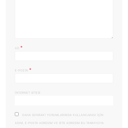
*
AD
*
E-POSTA
İNTERNET SITESI
DAHA SONRAKI YORUMLARIMDA KULLANILMASI IÇIN
ADIM, E-POSTA ADRESIM VE SITE ADRESIM BU TARAYICIYA